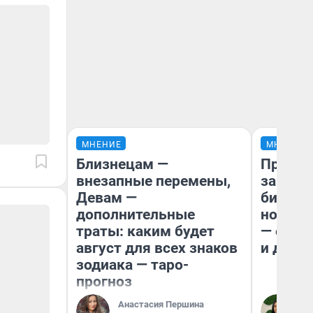
МНЕНИЕ
МНЕНИЕ
Близнецам —
Продаш
внезапные перемены,
заплат
Девам —
бизнес
дополнительные
новый 
траты: каким будет
— он к
август для всех знаков
и даже
зодиака — таро-
прогноз
Анастасия Першина
Ан