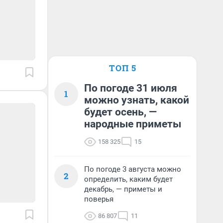
ТОП 5
По погоде 31 июля
1
можно узнать, какой
будет осень, —
народные приметы
158 325
15
По погоде 3 августа можно
2
определить, каким будет
декабрь, — приметы и
поверья
86 807
11