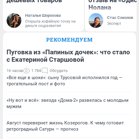
дешевых товаров
отзыв на «Одис
Нолана
Наталья Шорохова
Стас Соколов
Открыла кофейную точку на
Эксперт
деньги соцразвития
РЕКОМЕНДУЕМ
Пуговка из «Папиных дочек»: что стало
с Екатериной Старшовой
16 часов
1 784
Обсудить
«Все еще в шоке»: сыну Трусовой исполнился год —
трогательный пост и фото
«Ну вот и всё»: звезда «Дома-2» развелась с молодым
мужем
Август перевернет жизнь Козерогов. К чему готовит
ретроградный Сатурн — прогноз