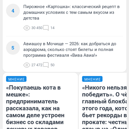
Пирожное «Картошка»: классический рецепт в
4
домашних условиях с тем самым вкусом из
детства
30 450
14
Авиашоу в Мочище — 2026: как добраться до
5
аэродрома, сколько стоят билеты и полная
программа фестиваля «Вива Авиа!»
27 472
50
МНЕНИЕ
МНЕНИЕ
«Покупаешь кота в
«Никого нельзя
мешке»:
победить». О ч
предприниматель
главный блокба
рассказала, как на
этого года, кот
самом деле устроен
бьет рекорды в
бизнес со складами
прокате: честн