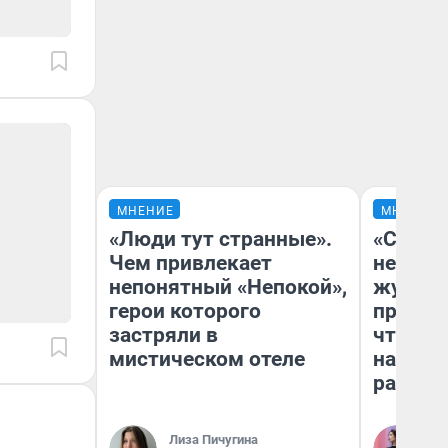
МНЕНИЕ
МНЕНИЕ
«Люди тут странные».
«Сними
Чем привлекает
немедл
непонятный «Непокой»,
журнал
герои которого
пришло
застряли в
чтобы п
мистическом отеле
на что
ради н
Лиза Пичугина
Ан