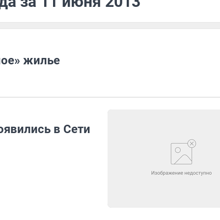
да за 11 июня 2013
ное» жилье
оявились в Сети