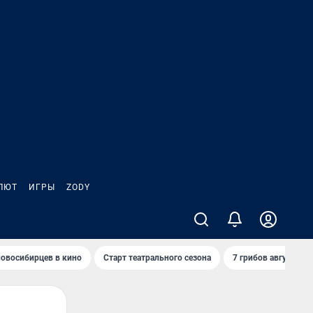
ЛЮТ
ИГРЫ
ZODY
овосибирцев в кино
Старт театрального сезона
7 грибов августа