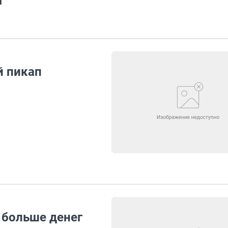
т
й пикап
 больше денег