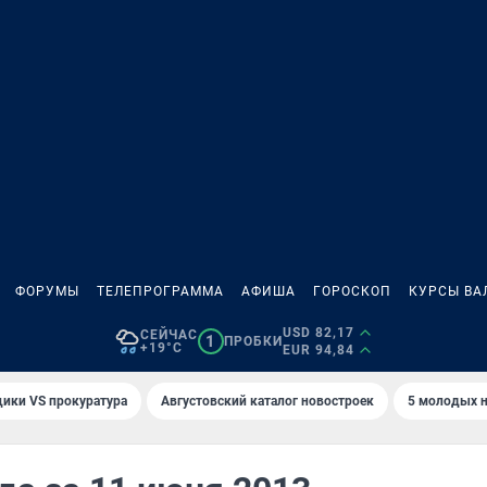
ФОРУМЫ
ТЕЛЕПРОГРАММА
АФИША
ГОРОСКОП
КУРСЫ ВА
USD 82,17
СЕЙЧАС
1
ПРОБКИ
+19°C
EUR 94,84
ики VS прокуратура
Августовский каталог новостроек
5 молодых н