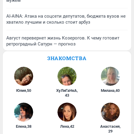
мужем
AI-AINA: Атака на соцсети депутатов, бюджета вузов не
хватило лучшим и сколько стоит арбуз
Август перевернет жизнь Козерогов. К чему готовит
ретроградный Сатурн — прогноз
ЗНАКОМСТВА
Юлия
,
50
ХуЛиГаНкА
,
Милана
,
40
43
Елена
,
38
Лена
,
42
Анастасия
,
29