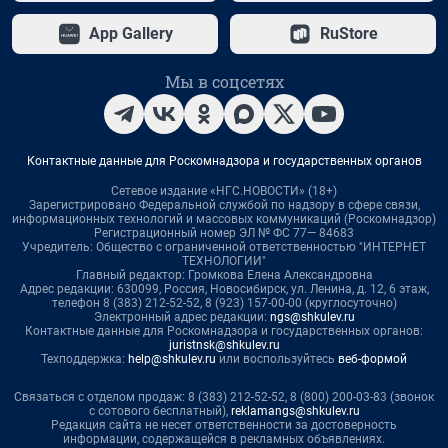
App Gallery
RuStore
Мы в соцсетях
Контактные данные для Роскомнадзора и государственных органов
Сетевое издание «НГС.НОВОСТИ» (18+)
Зарегистрировано Федеральной службой по надзору в сфере связи,
информационных технологий и массовых коммуникаций (Роскомнадзор)
Регистрационный номер ЭЛ № ФС 77— 84683
Учредитель: Общество с ограниченной ответственностью "ИНТЕРНЕТ
ТЕХНОЛОГИИ"
Главный редактор: Громкова Елена Александровна
Адрес редакции: 630099, Россия, Новосибирск, ул. Ленина, д. 12, 6 этаж,
телефон 8 (383) 212-52-52, 8 (923) 157-00-00 (круглосуточно)
Электронный адрес редакции:
ngs@shkulev.ru
Контактные данные для Роскомнадзора и государственных органов:
juristnsk@shkulev.ru
Техподдержка:
help@shkulev.ru
или воспользуйтесь
веб-формой
Связаться с отделом продаж: 8 (383) 212-52-52, 8 (800) 200-03-83 (звонок
с сотового бесплатный),
reklamangs@shkulev.ru
Редакция сайта не несет ответственности за достоверность
информации, содержащейся в рекламных объявлениях.