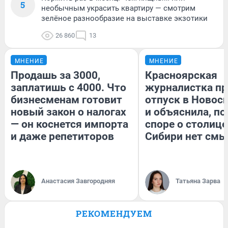
5
необычным украсить квартиру — смотрим
зелёное разнообразие на выставке экзотики
26 860
13
МНЕНИЕ
МНЕНИЕ
Продашь за 3000,
Красноярская
заплатишь с 4000. Что
журналистка пр
бизнесменам готовит
отпуск в Новос
новый закон о налогах
и объяснила, по
— он коснется импорта
споре о столице
и даже репетиторов
Сибири нет смы
Анастасия Завгородняя
Татьяна Зарва
РЕКОМЕНДУЕМ