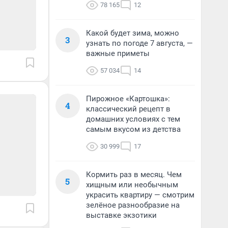
78 165
12
Какой будет зима, можно
3
узнать по погоде 7 августа, —
важные приметы
57 034
14
Пирожное «Картошка»:
4
классический рецепт в
домашних условиях с тем
самым вкусом из детства
30 999
17
Кормить раз в месяц. Чем
5
хищным или необычным
украсить квартиру — смотрим
зелёное разнообразие на
выставке экзотики