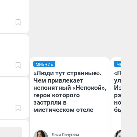
МНЕНИЕ
МНЕНИЕ
«Люди тут странные».
«Почем
Чем привлекает
улыбае
непонятный «Непокой»,
Извест
герои которого
рэпер 
застряли в
новоси
мистическом отеле
было
Лиза Пичугина
Ни