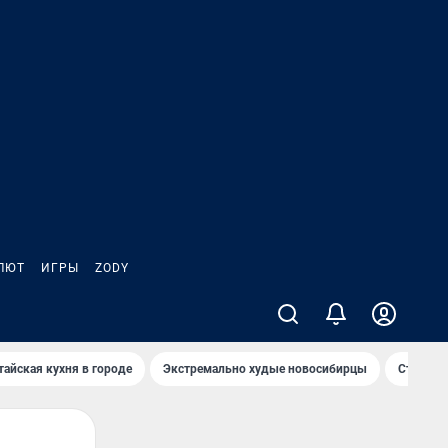
ЛЮТ
ИГРЫ
ZODY
тайская кухня в городе
Экстремально худые новосибирцы
Старт те