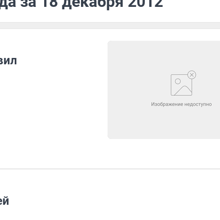
да за 18 декабря 2012
вил
ей