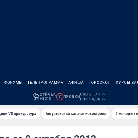
ФОРУМЫ
ТЕЛЕПРОГРАММА
АФИША
ГОРОСКОП
КУРСЫ ВА
USD 81,41
СЕЙЧАС
7
ПРОБКИ
+22°C
EUR 94,06
ики VS прокуратура
Августовский каталог новостроек
5 молодых н