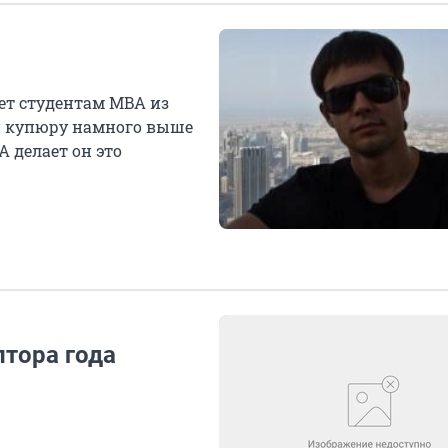
ет студентам MBA из
ую купюру намного выше
А делает он это
лтора года