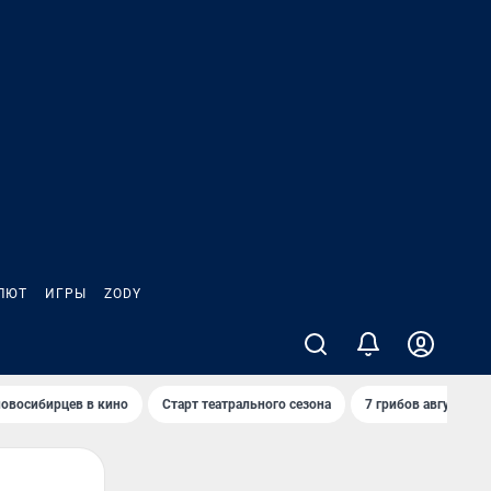
ЛЮТ
ИГРЫ
ZODY
овосибирцев в кино
Старт театрального сезона
7 грибов августа