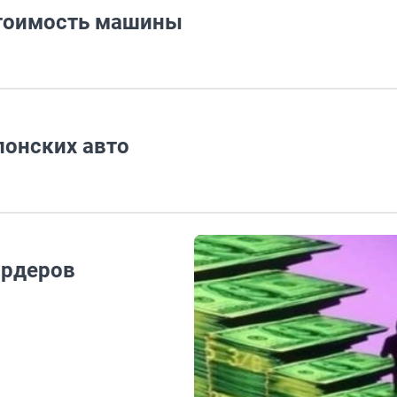
стоимость машины
понских авто
ардеров