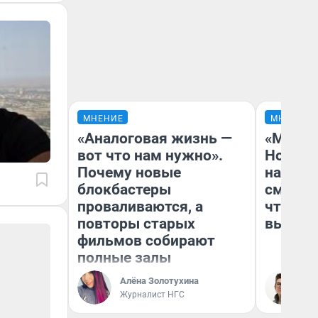
МНЕНИЕ
МНЕНИЕ
«Аналоговая жизнь —
«Мы ви
вот что нам нужно».
Нолана
Почему новые
настро
блокбастеры
смотре
проваливаются, а
чтобы 
повторы старых
выгляд
фильмов собирают
полные залы
Алёна Золотухина
На
Журналист НГС