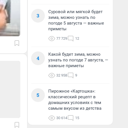
Суровой или мягкой будет
3
зима, можно узнать по
погоде 5 августа — важные
приметы
77 729
12
Какой будет зима, можно
4
узнать по погоде 7 августа, —
важные приметы
32 958
9
Пирожное «Картошка»:
5
классический рецепт в
домашних условиях с тем
самым вкусом из детства
30 614
15