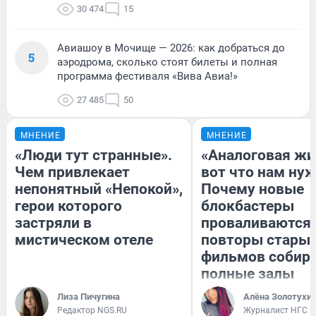
30 474
15
Авиашоу в Мочище — 2026: как добраться до
5
аэродрома, сколько стоят билеты и полная
программа фестиваля «Вива Авиа!»
27 485
50
МНЕНИЕ
МНЕНИЕ
«Люди тут странные».
«Аналоговая жи
Чем привлекает
вот что нам нуж
непонятный «Непокой»,
Почему новые
герои которого
блокбастеры
застряли в
проваливаются,
мистическом отеле
повторы стары
фильмов собир
полные залы
Лиза Пичугина
Алёна Золотухи
Редактор NGS.RU
Журналист НГС