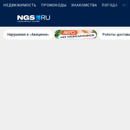
НЕДВИЖИМОСТЬ
ПРОМОКОДЫ
ЗНАКОМСТВА
ПОГОДА
ФО
Нарушения в «Авиценне»
Роботы-доставщ