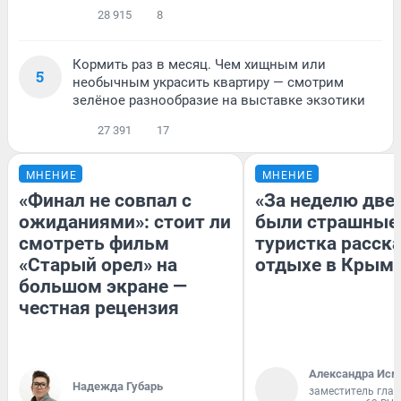
28 915
8
Кормить раз в месяц. Чем хищным или
5
необычным украсить квартиру — смотрим
зелёное разнообразие на выставке экзотики
27 391
17
МНЕНИЕ
МНЕНИЕ
«Финал не совпал с
«За неделю две
ожиданиями»: стоит ли
были страшные
смотреть фильм
туристка расска
«Старый орел» на
отдыхе в Крым
большом экране —
честная рецензия
Александра Исм
Надежда Губарь
заместитель глав