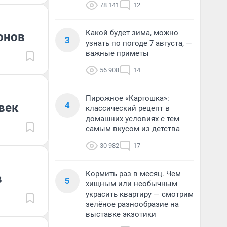
78 141
12
Какой будет зима, можно
онов
3
узнать по погоде 7 августа, —
важные приметы
56 908
14
Пирожное «Картошка»:
4
век
классический рецепт в
домашних условиях с тем
самым вкусом из детства
30 982
17
Кормить раз в месяц. Чем
в
5
хищным или необычным
украсить квартиру — смотрим
зелёное разнообразие на
выставке экзотики