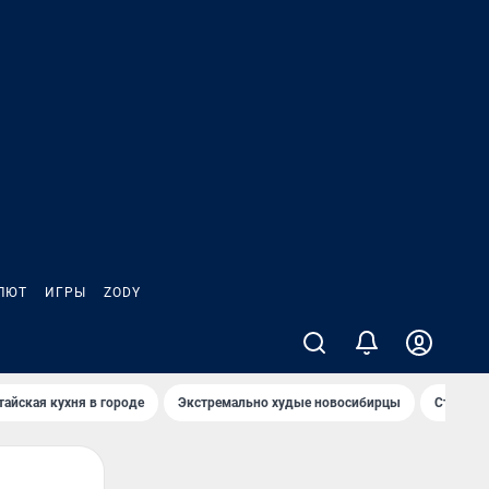
ЛЮТ
ИГРЫ
ZODY
тайская кухня в городе
Экстремально худые новосибирцы
Старт те