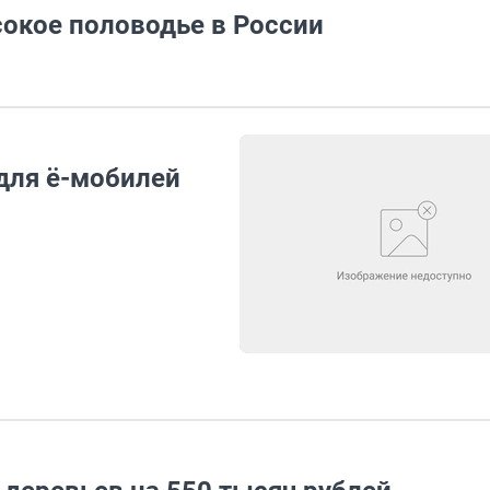
окое половодье в России
 для ё-мобилей