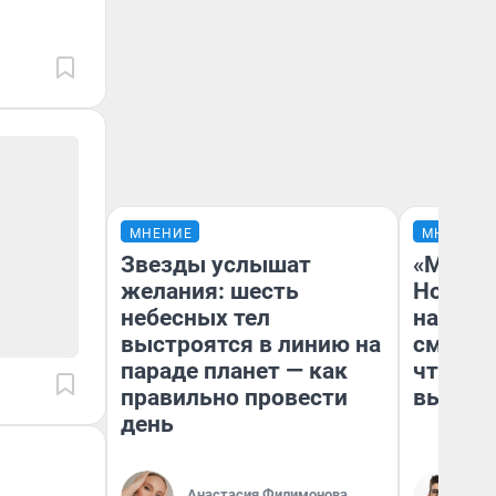
МНЕНИЕ
МНЕНИЕ
Звезды услышат
«Мы ви
желания: шесть
Нолана
небесных тел
настро
выстроятся в линию на
смотре
параде планет — как
чтобы 
правильно провести
выгляд
день
Анастасия Филимонова
На