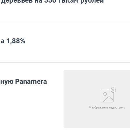
деревьев на 550 тысяч рублей
а 1,88%
щную Panamera