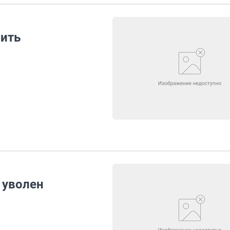
вить
 уволен