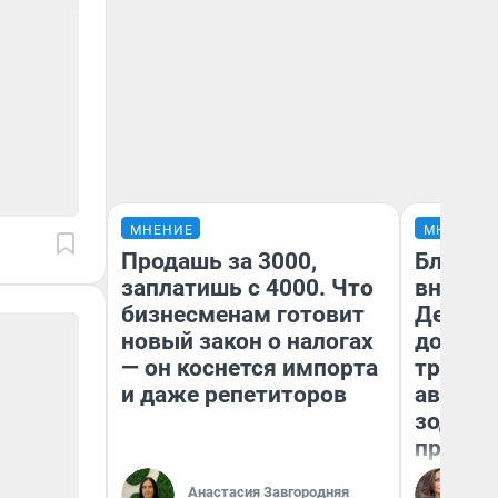
МНЕНИЕ
МНЕНИЕ
Продашь за 3000,
Близне
заплатишь с 4000. Что
внезап
бизнесменам готовит
Девам 
новый закон о налогах
дополн
— он коснется импорта
траты:
и даже репетиторов
август 
зодиак
прогно
Ан
Анастасия Завгородняя