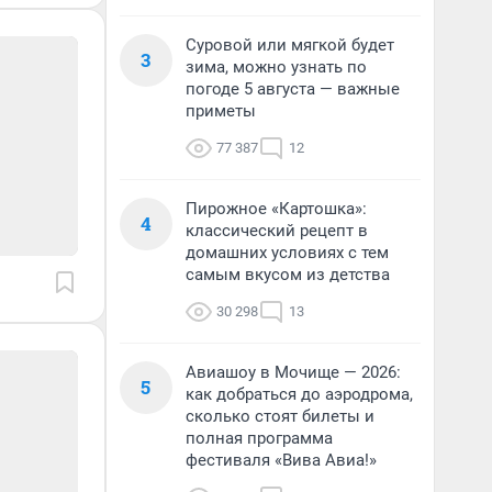
Суровой или мягкой будет
3
зима, можно узнать по
погоде 5 августа — важные
приметы
77 387
12
Пирожное «Картошка»:
4
классический рецепт в
домашних условиях с тем
самым вкусом из детства
30 298
13
Авиашоу в Мочище — 2026:
5
как добраться до аэродрома,
сколько стоят билеты и
полная программа
фестиваля «Вива Авиа!»