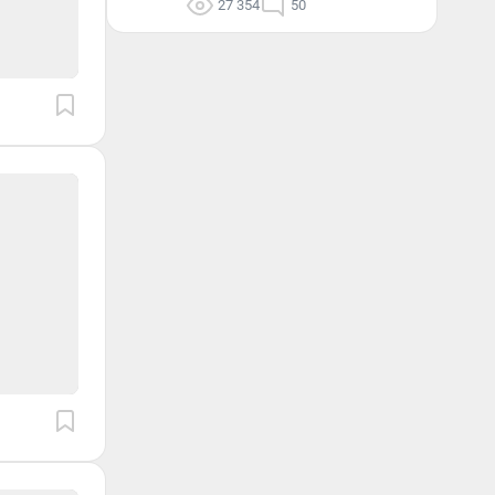
27 354
50