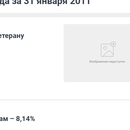
да за 31 января 2011
етерану
ам – 8,14%