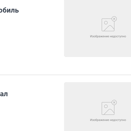
обиль
жал