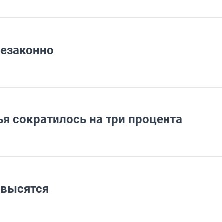
незаконно
ья сократилось на три процента
овысятся