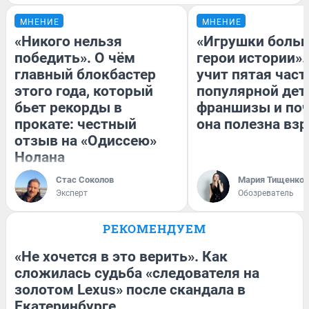
МНЕНИЕ
МНЕНИЕ
«Никого нельзя
«Игрушки больш
победить». О чём
герои истории».
главный блокбастер
учит пятая част
этого года, который
популярной дет
бьет рекорды в
франшизы и по
прокате: честный
она полезна вз
отзыв на «Одиссею»
Нолана
Стас Соколов
Мария Тищенко
Эксперт
Обозреватель
РЕКОМЕНДУЕМ
«Не хочется в это верить». Как
сложилась судьба «следователя на
золотом Lexus» после скандала в
Екатеринбурге