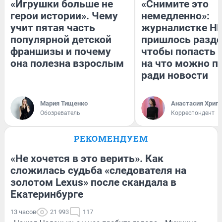
«Игрушки больше не
«Снимите это
герои истории». Чему
немедленно»:
учит пятая часть
журналистке Н
популярной детской
пришлось разде
франшизы и почему
чтобы попасть в
она полезна взрослым
на что можно п
ради новости
Мария Тищенко
Анастасия Хрип
Обозреватель
Корреспондент
РЕКОМЕНДУЕМ
«Не хочется в это верить». Как
сложилась судьба «следователя на
золотом Lexus» после скандала в
Екатеринбурге
13 часов
21 993
117