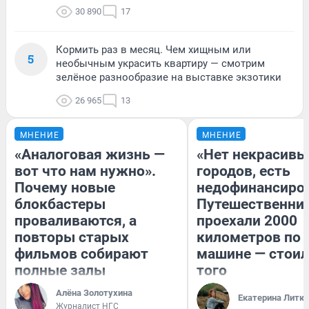
30 890
17
Кормить раз в месяц. Чем хищным или
5
необычным украсить квартиру — смотрим
зелёное разнообразие на выставке экзотики
26 965
13
МНЕНИЕ
МНЕНИЕ
«Аналоговая жизнь —
«Нет некрасивы
вот что нам нужно».
городов, есть
Почему новые
недофинансиро
блокбастеры
Путешественни
проваливаются, а
проехали 2000
повторы старых
километров по 
фильмов собирают
машине — стоил
полные залы
того
Алёна Золотухина
Екатерина Литк
Журналист НГС