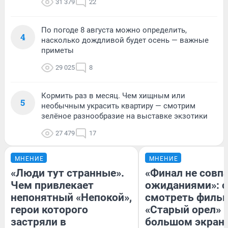
31 379
22
По погоде 8 августа можно определить,
4
насколько дождливой будет осень — важные
приметы
29 025
8
Кормить раз в месяц. Чем хищным или
5
необычным украсить квартиру — смотрим
зелёное разнообразие на выставке экзотики
27 479
17
МНЕНИЕ
МНЕНИЕ
«Люди тут странные».
«Финал не совпа
Чем привлекает
ожиданиями»: с
непонятный «Непокой»,
смотреть филь
герои которого
«Старый орел» 
застряли в
большом экран