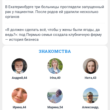
В Екатеринбурге три больницы проглядели запущенный
рак у пациентки. После родов ей удалили несколько
органов
«Я должен сделать всё, чтобы у жены были ягоды, да
ведь?»: под Пермью семья создала клубничную ферму
— история бизнеса
ЗНАКОМСТВА
Андрей
,
44
Irina
,
40
Ната
,
43
Ирина
,
44
Марина
,
54
Александр
,