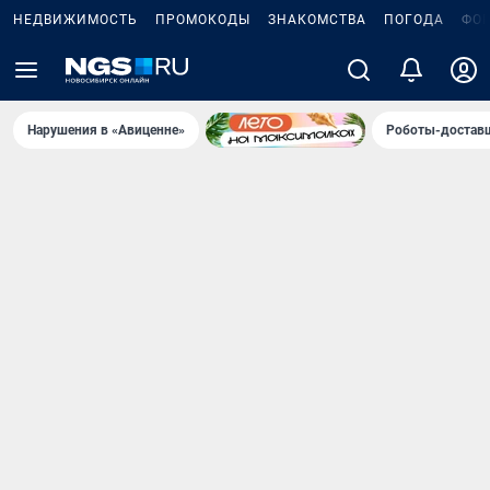
НЕДВИЖИМОСТЬ
ПРОМОКОДЫ
ЗНАКОМСТВА
ПОГОДА
ФО
Нарушения в «Авиценне»
Роботы-доставщ