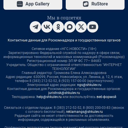
App Gallery
RuStore
Мы в соцсетях
Контактные данные для Роскомнадзора и государственных органов
Сетевое издание «НГС.НОВОСТИ» (18+)
Зарегистрировано Федеральной службой по надзору в сфере связи,
информационных технологий и массовых коммуникаций (Роскомнадзор)
Регистрационный номер ЭЛ № ФС 77— 84683
Учредитель: Общество с ограниченной ответственностью "ИНТЕРНЕТ
ТЕХНОЛОГИИ"
Главный редактор: Громкова Елена Александровна
Адрес редакции: 630099, Россия, Новосибирск, ул. Ленина, д. 12, 6 этаж,
телефон 8 (383) 212-52-52, 8 (923) 157-00-00 (круглосуточно)
Электронный адрес редакции:
ngs@shkulev.ru
Контактные данные для Роскомнадзора и государственных органов:
juristnsk@shkulev.ru
Техподдержка:
help@shkulev.ru
или воспользуйтесь
веб-формой
Связаться с отделом продаж: 8 (383) 212-52-52, 8 (800) 200-03-83 (звонок
с сотового бесплатный),
reklamangs@shkulev.ru
Редакция сайта не несет ответственности за достоверность
информации, содержащейся в рекламных объявлениях.
Особенности эксплуатации (использования) веб-портала регулируются: