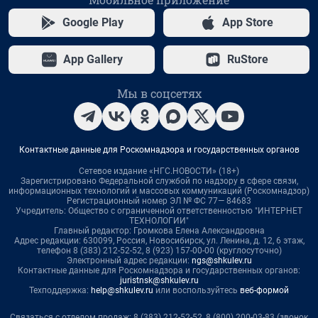
Google Play
App Store
App Gallery
RuStore
Мы в соцсетях
Контактные данные для Роскомнадзора и государственных органов
Сетевое издание «НГС.НОВОСТИ» (18+)
Зарегистрировано Федеральной службой по надзору в сфере связи,
информационных технологий и массовых коммуникаций (Роскомнадзор)
Регистрационный номер ЭЛ № ФС 77— 84683
Учредитель: Общество с ограниченной ответственностью "ИНТЕРНЕТ
ТЕХНОЛОГИИ"
Главный редактор: Громкова Елена Александровна
Адрес редакции: 630099, Россия, Новосибирск, ул. Ленина, д. 12, 6 этаж,
телефон 8 (383) 212-52-52, 8 (923) 157-00-00 (круглосуточно)
Электронный адрес редакции:
ngs@shkulev.ru
Контактные данные для Роскомнадзора и государственных органов:
juristnsk@shkulev.ru
Техподдержка:
help@shkulev.ru
или воспользуйтесь
веб-формой
Связаться с отделом продаж: 8 (383) 212-52-52, 8 (800) 200-03-83 (звонок