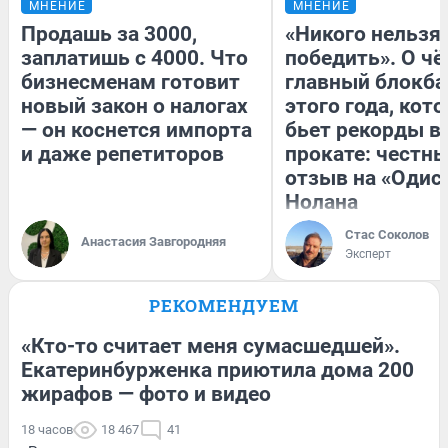
МНЕНИЕ
МНЕНИЕ
Продашь за 3000,
«Никого нельзя
заплатишь с 4000. Что
победить». О ч
бизнесменам готовит
главный блокба
новый закон о налогах
этого года, кот
— он коснется импорта
бьет рекорды в
и даже репетиторов
прокате: честн
отзыв на «Одис
Нолана
Стас Соколов
Анастасия Завгородняя
Эксперт
РЕКОМЕНДУЕМ
«Кто-то считает меня сумасшедшей».
Екатеринбурженка приютила дома 200
жирафов — фото и видео
18 часов
18 467
41