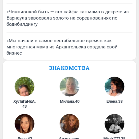
«Чемпионкой быть — это кайф»: как мама в декрете из
Барнаула завоевала золото на соревнованиях по
бодибилдингу
«Мы начали в самое нестабильное время»: как
многодетная мама из Архангельска создала свой
бизнес
ЗНАКОМСТВА
ХуЛиГаНкА
,
Милана
,
40
Елена
,
38
43
Лена
,
42
Анастасия
,
Mirak777
,
25