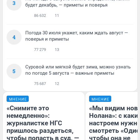
3
будет декабрь, — приметы и поверья
86 632
11
Погода 30 июля укажет, каким ждать август —
4
поверья и приметы
77 279
13
Суровой или мягкой будет зима, можно узнать
5
по погоде 5 августа — важные приметы
75 687
12
МНЕНИЕ
МНЕНИЕ
«Снимите это
«Мы видим нов
немедленно»:
Нолана»: с каки
журналистке НГС
настроем нужн
пришлось раздеться,
смотреть «Одис
чтобы попасть в суд, —
чтобы она не