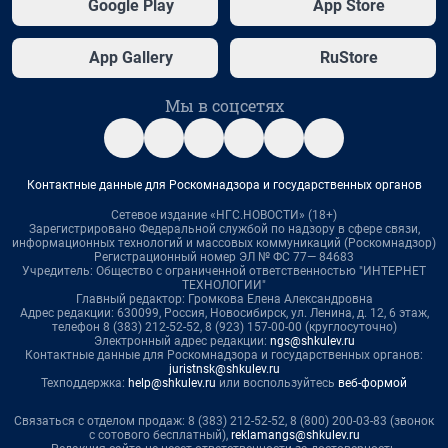
Google Play
App Store
App Gallery
RuStore
Мы в соцсетях
Контактные данные для Роскомнадзора и государственных органов
Сетевое издание «НГС.НОВОСТИ» (18+)
Зарегистрировано Федеральной службой по надзору в сфере связи,
информационных технологий и массовых коммуникаций (Роскомнадзор)
Регистрационный номер ЭЛ № ФС 77— 84683
Учредитель: Общество с ограниченной ответственностью "ИНТЕРНЕТ
ТЕХНОЛОГИИ"
Главный редактор: Громкова Елена Александровна
Адрес редакции: 630099, Россия, Новосибирск, ул. Ленина, д. 12, 6 этаж,
телефон 8 (383) 212-52-52, 8 (923) 157-00-00 (круглосуточно)
Электронный адрес редакции:
ngs@shkulev.ru
Контактные данные для Роскомнадзора и государственных органов:
juristnsk@shkulev.ru
Техподдержка:
help@shkulev.ru
или воспользуйтесь
веб-формой
Связаться с отделом продаж: 8 (383) 212-52-52, 8 (800) 200-03-83 (звонок
с сотового бесплатный),
reklamangs@shkulev.ru