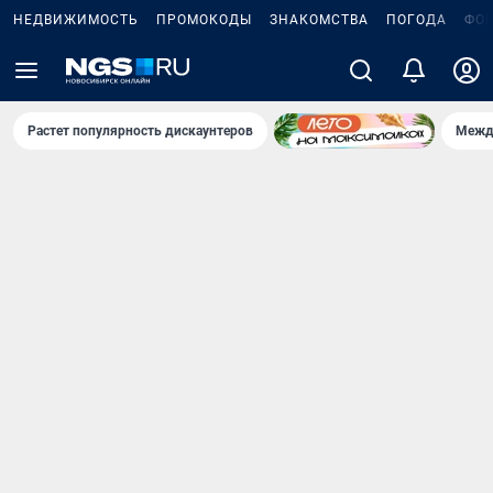
НЕДВИЖИМОСТЬ
ПРОМОКОДЫ
ЗНАКОМСТВА
ПОГОДА
ФО
Растет популярность дискаунтеров
Межд