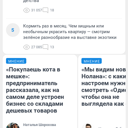
детства
31 057
18
Кормить раз в месяц. Чем хищным или
5
необычным украсить квартиру — смотрим
зелёное разнообразие на выставке экзотики
27 085
13
МНЕНИЕ
МНЕНИЕ
«Покупаешь кота в
«Мы видим нов
мешке»:
Нолана»: с каки
предприниматель
настроем нужн
рассказала, как на
смотреть «Одис
самом деле устроен
чтобы она не
бизнес со складами
выглядела как 
дешевых товаров
Наталья Шорохова