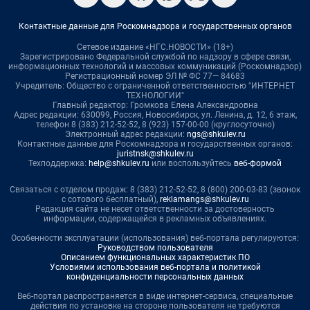
Контактные данные для Роскомнадзора и государственных органов
Сетевое издание «НГС.НОВОСТИ» (18+)
Зарегистрировано Федеральной службой по надзору в сфере связи,
информационных технологий и массовых коммуникаций (Роскомнадзор)
Регистрационный номер ЭЛ № ФС 77— 84683
Учредитель: Общество с ограниченной ответственностью "ИНТЕРНЕТ
ТЕХНОЛОГИИ"
Главный редактор: Громкова Елена Александровна
Адрес редакции: 630099, Россия, Новосибирск, ул. Ленина, д. 12, 6 этаж,
телефон 8 (383) 212-52-52, 8 (923) 157-00-00 (круглосуточно)
Электронный адрес редакции:
ngs@shkulev.ru
Контактные данные для Роскомнадзора и государственных органов:
juristnsk@shkulev.ru
Техподдержка:
help@shkulev.ru
или воспользуйтесь
веб-формой
Связаться с отделом продаж: 8 (383) 212-52-52, 8 (800) 200-03-83 (звонок
с сотового бесплатный),
reklamangs@shkulev.ru
Редакция сайта не несет ответственности за достоверность
информации, содержащейся в рекламных объявлениях.
Особенности эксплуатации (использования) веб-портала регулируются:
Руководством пользователя
Описанием функциональных характеристик ПО
Условиями использования веб-портала и политикой
конфиденциальности персональных данных
Веб-портал распространяется в виде интернет-сервиса, специальные
действия по установке на стороне пользователя не требуются