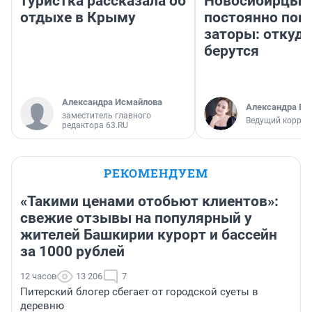
туристка рассказала об
Новосибирцы
отдыхе в Крыму
постоянно поп
заторы: откуда
берутся
Александра Исмайлова
Александра Бр
заместитель главного
Ведущий коррес
редактора 63.RU
РЕКОМЕНДУЕМ
«Такими ценами отобьют клиентов»:
свежие отзывы на популярный у
жителей Башкирии курорт и бассейн
за 1000 рублей
12 часов
13 206
7
Питерский блогер сбегает от городской суеты в
деревню