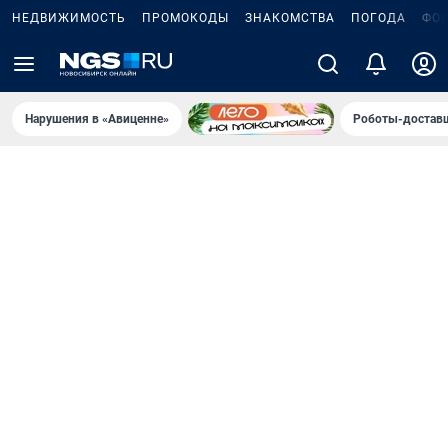
НЕДВИЖИМОСТЬ
ПРОМОКОДЫ
ЗНАКОМСТВА
ПОГОДА
ФО
Нарушения в «Авиценне»
Роботы-доставщ