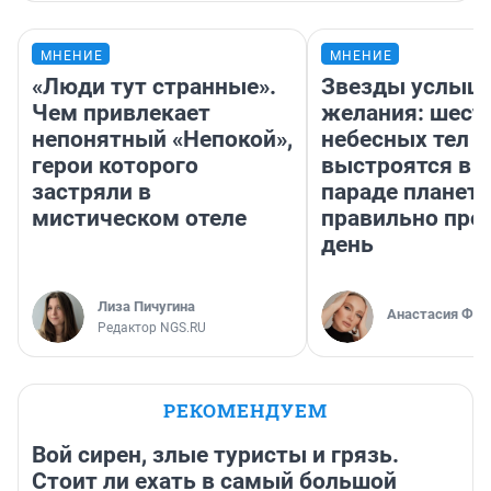
МНЕНИЕ
МНЕНИЕ
«Люди тут странные».
Звезды услыш
Чем привлекает
желания: шест
непонятный «Непокой»,
небесных тел
герои которого
выстроятся в 
застряли в
параде планет 
мистическом отеле
правильно про
день
Лиза Пичугина
Анастасия Фил
Редактор NGS.RU
РЕКОМЕНДУЕМ
Вой сирен, злые туристы и грязь.
Стоит ли ехать в самый большой