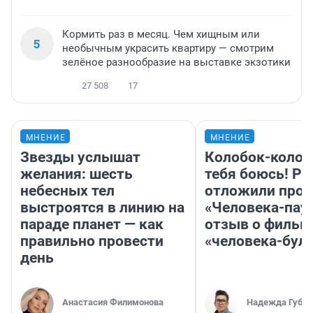
Кормить раз в месяц. Чем хищным или
5
необычным украсить квартиру — смотрим
зелёное разнообразие на выставке экзотики
27 508
17
МНЕНИЕ
МНЕНИЕ
Звезды услышат
Колобок-колобо
желания: шесть
тебя боюсь! Ра
небесных тел
отложили прок
выстроятся в линию на
«Человека-пау
параде планет — как
отзыв о фильм
правильно провести
«человека-бул
день
Анастасия Филимонова
Надежда Губар