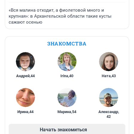
«Вся малина отходит, а фиолетовой много и
крупная»: в Архангельской области такие кусты
сажают осенью
ЗНАКОМСТВА
Андрей
,
44
Irina
,
40
Ната
,
43
Ирина
,
44
Марина
,
54
Александр
,
42
Начать знакомиться