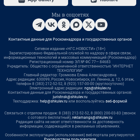
Мы в соцсетях
Контактные данные для Роскомнадзора и государственных органов
Сетевое издание «НГС.НОВОСТИ» (18+)
Зарегистрировано Федеральной службой по надзору в сфере связи,
информационных технологий и массовых коммуникаций (Роскомнадзор)
Регистрационный номер ЭЛ № ФС 77— 84683
Учредитель: Общество с ограниченной ответственностью "ИНТЕРНЕТ
ТЕХНОЛОГИИ"
Главный редактор: Громкова Елена Александровна
Адрес редакции: 630099, Россия, Новосибирск, ул. Ленина, д. 12, 6 этаж,
телефон 8 (383) 212-52-52, 8 (923) 157-00-00 (круглосуточно)
Электронный адрес редакции:
ngs@shkulev.ru
Контактные данные для Роскомнадзора и государственных органов:
juristnsk@shkulev.ru
Техподдержка:
help@shkulev.ru
или воспользуйтесь
веб-формой
Связаться с отделом продаж: 8 (383) 212-52-52, 8 (800) 200-03-83 (звонок
с сотового бесплатный),
reklamangs@shkulev.ru
Редакция сайта не несет ответственности за достоверность
информации, содержащейся в рекламных объявлениях.
Особенности эксплуатации (использования) веб-портала регулируются:
Руководством пользователя