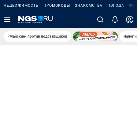
НЕДВИЖИМОСТЬ
ПРОМОКОДЫ
ЗНАКОМСТВА
ПОГОДА
ФО
«Майские» против подставщиков
Налог 