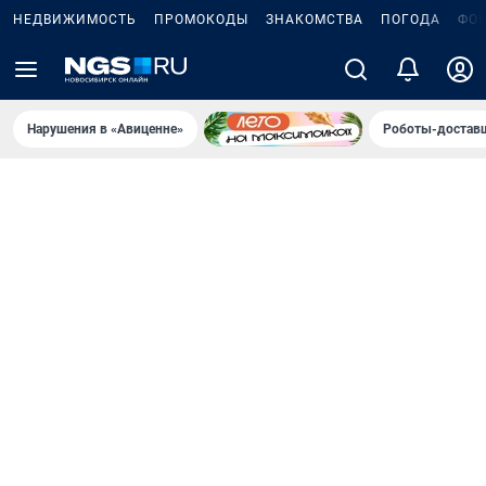
НЕДВИЖИМОСТЬ
ПРОМОКОДЫ
ЗНАКОМСТВА
ПОГОДА
ФО
Нарушения в «Авиценне»
Роботы-доставщ