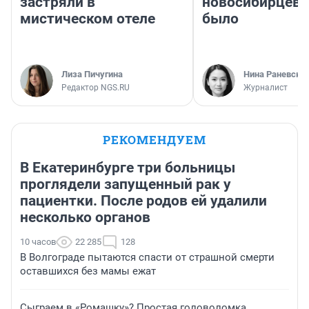
застряли в
новосибирцев: 
мистическом отеле
было
Лиза Пичугина
Нина Раневска
Редактор NGS.RU
Журналист
РЕКОМЕНДУЕМ
В Екатеринбурге три больницы
проглядели запущенный рак у
пациентки. После родов ей удалили
несколько органов
10 часов
22 285
128
В Волгограде пытаются спасти от страшной смерти
оставшихся без мамы ежат
Сыграем в «Ромашку»? Простая головоломка,