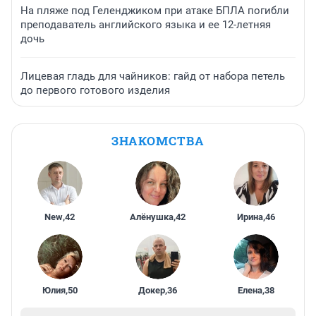
На пляже под Геленджиком при атаке БПЛА погибли
преподаватель английского языка и ее 12-летняя
дочь
Лицевая гладь для чайников: гайд от набора петель
до первого готового изделия
ЗНАКОМСТВА
New
,
42
Алёнушка
,
42
Ирина
,
46
Юлия
,
50
Докер
,
36
Елена
,
38