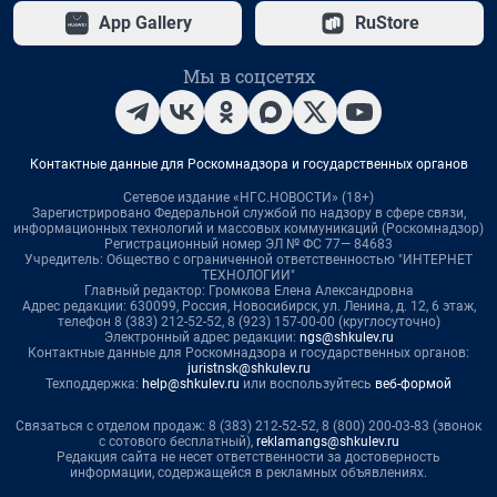
App Gallery
RuStore
Мы в соцсетях
Контактные данные для Роскомнадзора и государственных органов
Сетевое издание «НГС.НОВОСТИ» (18+)
Зарегистрировано Федеральной службой по надзору в сфере связи,
информационных технологий и массовых коммуникаций (Роскомнадзор)
Регистрационный номер ЭЛ № ФС 77— 84683
Учредитель: Общество с ограниченной ответственностью "ИНТЕРНЕТ
ТЕХНОЛОГИИ"
Главный редактор: Громкова Елена Александровна
Адрес редакции: 630099, Россия, Новосибирск, ул. Ленина, д. 12, 6 этаж,
телефон 8 (383) 212-52-52, 8 (923) 157-00-00 (круглосуточно)
Электронный адрес редакции:
ngs@shkulev.ru
Контактные данные для Роскомнадзора и государственных органов:
juristnsk@shkulev.ru
Техподдержка:
help@shkulev.ru
или воспользуйтесь
веб-формой
Связаться с отделом продаж: 8 (383) 212-52-52, 8 (800) 200-03-83 (звонок
с сотового бесплатный),
reklamangs@shkulev.ru
Редакция сайта не несет ответственности за достоверность
информации, содержащейся в рекламных объявлениях.