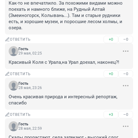
Как-то не впечатлило. За похожими видами можно 
поехать и намного ближе, на Рудный Алтай 
(Змеиногорск, Колывань...). Там и старые рудники 
есть, и хорошие музеи, и поросшие лесом холмы, и 
озера.
+0
–0
ОТВЕТИТЬ
Гость
29 мая, 02:25
Красивый Коля с Урала,на Урал доехал, наконец?!
+0
–0
ОТВЕТИТЬ
Гость
28 мая, 23:26
Очень красивая природа и интересный репортаж, 
спасибо
+3
–0
ОТВЕТИТЬ
Гость
28 мая, 22:59
Скалы прорастают, села затекают - высокий слог...