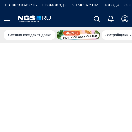
НЕДВИЖИМОСТЬ
ПРОМОКОДЫ
ЗНАКОМСТВА
ПОГОДА
ФО
Жёсткая соседская драка
Застройщики V