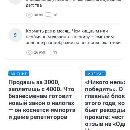
детства
30 851
16
Кормить раз в месяц. Чем хищным или
5
необычным украсить квартиру — смотрим
зелёное разнообразие на выставке экзотики
26 950
13
МНЕНИЕ
МНЕНИЕ
Продашь за 3000,
«Никого нельз
заплатишь с 4000. Что
победить». О ч
бизнесменам готовит
главный блокб
новый закон о налогах
этого года, ко
— он коснется импорта
бьет рекорды 
и даже репетиторов
прокате: честн
отзыв на «Оди