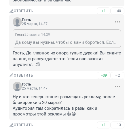
экономически и за один час.
+1
–40
ОТВЕТИТЬ
Гость
25 марта, 14:37
Гость
25 марта, 14:29
Да кому вы нужны, чтобы с вами бороться. Если захотят реально народ опустить, то сделают это экономически и за один час.
Гость, Да главное их опора тупые дураки! Вы сидите 
на дне, и рассуждаете что "если вас захотят 
опустить"...🤦
+39
–2
ОТВЕТИТЬ
Гость
25 марта, 14:47
Ну и кто теперь станет размещать рекламу, после 
блокировки с 20 марта?

Аудитория там сократилась в разы как и 
просмотры этой рекламы 👍😁
+1
–13
ОТВЕТИТЬ