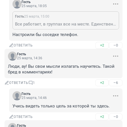
Гость
25 марта, 18:05
Гость
25 марта, 15:00
Все работает, в группах все на месте. Единственное исключение - старушка которая живет этажом выше прислала СМС с вопросом про дату отключения - у нее ТГ не работает, приходят только попвещения, ну так она очень древняя......
Настроили бы соседке телефон.
+2
–0
ОТВЕТИТЬ
Гость
25 марта, 14:36
Люди, ау! Вы свои мысли излагать научитесь. Такой 
бред в комментариях!
+2
–6
ОТВЕТИТЬ
1
Гость
25 марта, 14:46
Учись видеть только цель за которой ты здесь.
+2
–0
ОТВЕТИТЬ
Гость