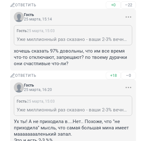
+0
–22
ОТВЕТИТЬ
Гость
25 марта, 15:14
Гость
25 марта, 15:03
Уже миллионный раз сказано - ваши 2-3% вечно недовольных про западных, по определению не могут влиять НИ НА ЧТО! 👍🙂
хочешь сказать 97% довольны, что им все время 
что-то отключают, запрещают? по твоему дурачки 
они счастливые что-ли?
+18
–0
ОТВЕТИТЬ
Гость
25 марта, 16:20
Гость
25 марта, 15:03
Уже миллионный раз сказано - ваши 2-3% вечно недовольных про западных, по определению не могут влиять НИ НА ЧТО! 👍🙂
Ух ты! А не приходила в....Нет.. Похоже, что "не 
приходила" мысль, что самая большая мина имеет 
мааааааааленький запал.

Это и есть 2-3 %%