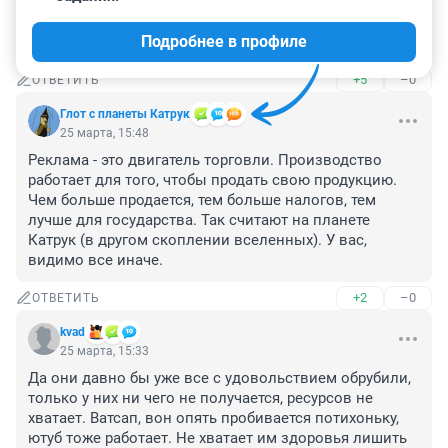
квадроберы? Надо их срочно вернуть в повестку дня. 
Нам надо обязательно что-то запрещать, такой шорох 
Подробнее в профиле
шел по стране и как-то разом все заткнулись ... :-)
+5
–0
ОТВЕТИТЬ
Глот с планеты Катрук
25 марта, 15:48
Реклама - это двигатель торговли. Производство 
работает для того, чтобы продать свою продукцию. 
Чем больше продается, тем больше налогов, тем 
лучше для государства. Так считают на планете 
Катрук (в другом скоплении вселенных). У вас, 
видимо все иначе.
+2
–0
ОТВЕТИТЬ
kvad
25 марта, 15:33
Да они давно бы уже все с удовольствием обрубили, 
только у них ни чего не получается, ресурсов не 
хватает. Ватсап, вон опять пробивается потихоньку, 
ютуб тоже работает. Не хватает им здоровья лишить 