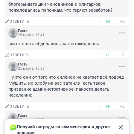
блогеры-детишки чиновников и олигархов 
пожаловались папочкам, что теряют заработок?
+0
–0
ОТВЕТИТЬ
Гость
25 марта, 16:41
ахаха, опять обделались, как и ожидалось
+1
–0
ОТВЕТИТЬ
Гость
25 марта, 16:36
Ну это они от того что силёнок не хватает всё подряд 
глушить. но злобу на вас затаили. есть такое 
призвание административное- пакости делать 
населению
+6
–0
ОТВЕТИТЬ
Гость
25 марта, 15:50
Получай награды за комментарии и другие 
Вообще ничего не понимаю: Куда делись 
задания!