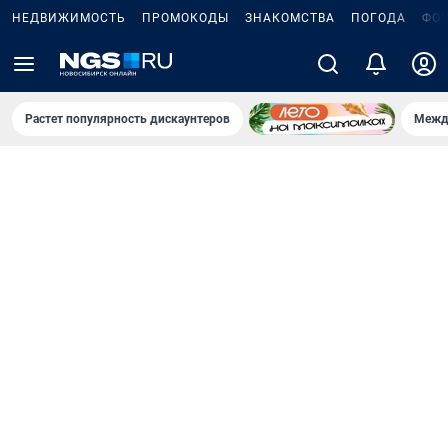
НЕДВИЖИМОСТЬ
ПРОМОКОДЫ
ЗНАКОМСТВА
ПОГОДА
ФО
Растет популярность дискаунтеров
Межд