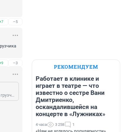
+7
–5
рузчика 
+9
–3
РЕКОМЕНДУЕМ
Работает в клинике и
играет в театре — что
известно о сестре Вани
Да, пойдёт далеко! Его ждёт карьера старшего уборщика в офисе, старшего грузчика на складе или, наконец, выучится на шофёра-дальнобойщика.
Дмитриенко,
оскандалившейся на
концерте в «Лужниках»
4 часа
3 258
1
«Нам не хотелось популярности».