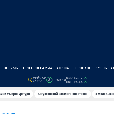
ФОРУМЫ
ТЕЛЕПРОГРАММА
АФИША
ГОРОСКОП
КУРСЫ ВА
USD 82,17
СЕЙЧАС
3
ПРОБКИ
+17°C
EUR 94,84
ики VS прокуратура
Августовский каталог новостроек
5 молодых н