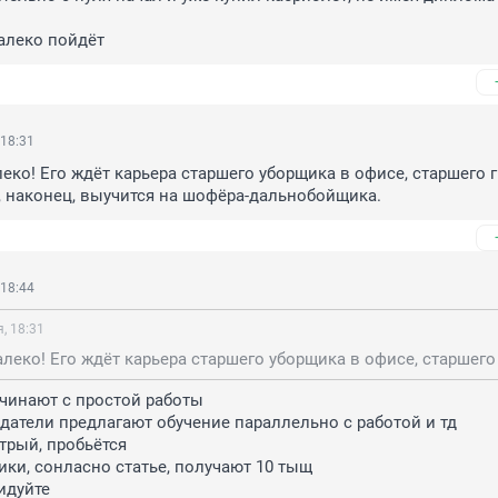
алеко пойдёт
 18:31
леко! Его ждёт карьера старшего уборщика в офисе, старшего г
, наконец, выучится на шофёра-дальнобойщика.
 18:44
, 18:31
чинают с простой работы

датели предлагают обучение параллельно с работой и тд

трый, пробьётся

ки, сонласно статье, получают 10 тыщ

видуйте