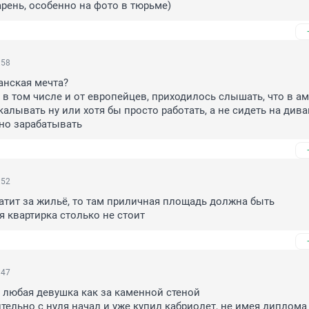
ень, особенно на фото в тюрьме)
:58
анская мечта?

 в том числе и от европейцев, приходилось слышать, что в аме
алывать ну или хотя бы просто работать, а не сидеть на диван
но зарабатывать
:52
атит за жильё, то там приличная площадь должна быть

я квартирка столько не стоит
:47
 любая девушка как за каменной стеной

тельно с нуля начал и уже купил кабриолет, не имея диплома 