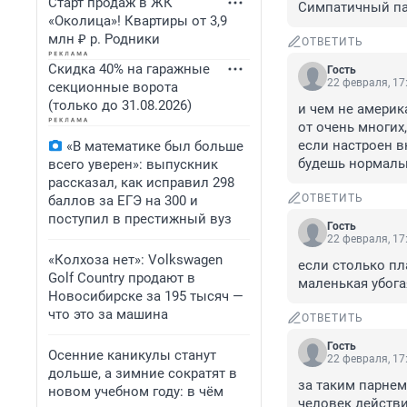
Старт продаж в ЖК
Симпатичный пар
«Околица»! Квартиры от 3,9
млн ₽ р. Родники
ОТВЕТИТЬ
Скидка 40% на гаражные
Гость
22 февраля, 17
секционные ворота
(только до 31.08.2026)
и чем не америк
от очень многих,
если настроен вк
«В математике был больше
будешь нормаль
всего уверен»: выпускник
рассказал, как исправил 298
ОТВЕТИТЬ
баллов за ЕГЭ на 300 и
поступил в престижный вуз
Гость
22 февраля, 17
«Колхоза нет»: Volkswagen
если столько пл
Golf Сountry продают в
маленькая убога
Новосибирске за 195 тысяч —
что это за машина
ОТВЕТИТЬ
Гость
Осенние каникулы станут
22 февраля, 17
дольше, а зимние сократят в
за таким парнем
новом учебном году: в чём
человек действи