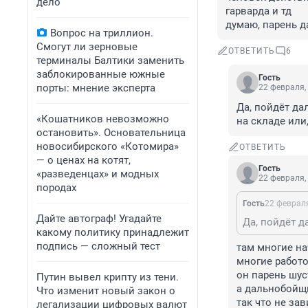
дело
гарварда и тд

думаю, парень д
Вопрос на триллион.
Смогут ли зерновые
ОТВЕТИТЬ
6
терминалы Балтики заменить
заблокированные южные
Гость
порты: мнение эксперта
22 февраля,
Да, пойдёт да
«Кошатников невозможно
на складе или
остановить». Основательница
новосибирского «Котомира»
ОТВЕТИТЬ
— о ценах на котят,
Гость
«разведенцах» и модных
22 февраля,
породах
Гость
22 февраля
Дайте автограф! Угадайте
какому политику принадлежит
подпись — сложный тест
там многие на
многие работо
он парень шус
Путин вывел крипту из тени.
а дальнобойщи
Что изменит новый закон о
так что не за
легализации цифровых валют