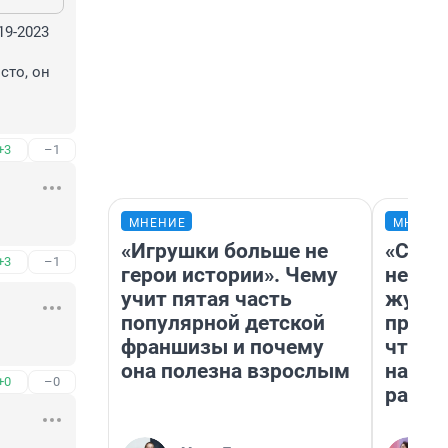
9-2023 
то, он 
+3
–1
МНЕНИЕ
МНЕНИ
«Игрушки больше не
«Сним
+3
–1
герои истории». Чему
немед
учит пятая часть
журна
популярной детской
пришл
франшизы и почему
чтобы
она полезна взрослым
на чт
+0
–0
ради 