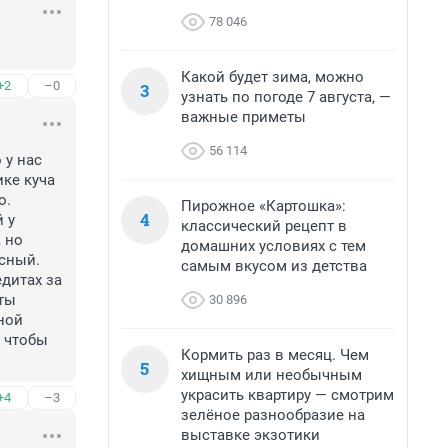
78 046
Какой будет зима, можно
+2
–0
3
узнать по погоде 7 августа, —
важные приметы
56 114
у нас 
ке куча 
. 
Пирожное «Картошка»:
4
 у 
классический рецепт в
 но 
домашних условиях с тем
сный. 
самым вкусом из детства
дитах за 
ты 
30 896
ной 
 чтобы 
Кормить раз в месяц. Чем
5
хищным или необычным
украсить квартиру — смотрим
+4
–3
зелёное разнообразие на
выставке экзотики