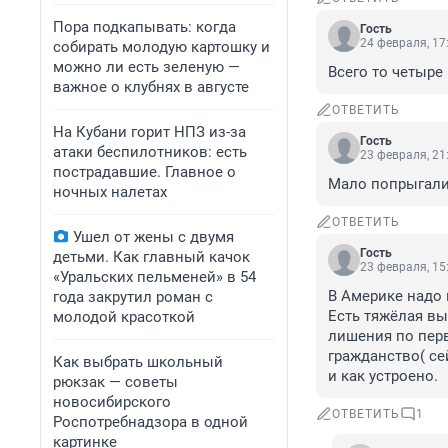
Пора подкапывать: когда
Гость
24 февраля, 17
собирать молодую картошку и
можно ли есть зеленую —
Всего то четыре
важное о клубнях в августе
ОТВЕТИТЬ
На Кубани горит НПЗ из-за
Гость
атаки беспилотников: есть
23 февраля, 21
пострадавшие. Главное о
Мало попрыгали
ночных налетах
ОТВЕТИТЬ
Ушел от жены с двумя
Гость
детьми. Как главный качок
23 февраля, 15
«Уральских пельменей» в 54
В Америке надо 
года закрутил роман с
Есть тяжёлая вы
молодой красоткой
лишения по перв
гражданство( сей
Как выбрать школьный
и как устроено.
рюкзак — советы
новосибирского
ОТВЕТИТЬ
1
Роспотребнадзора в одной
картинке