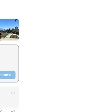
равить
+1
–1