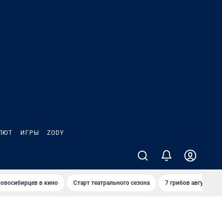
ЛЮТ
ИГРЫ
ZODY
овосибирцев в кино
Старт театрального сезона
7 грибов августа