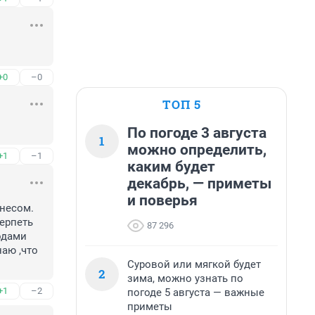
+0
–0
ТОП 5
По погоде 3 августа
1
можно определить,
+1
–1
каким будет
декабрь, — приметы
и поверья
несом. 
ерпеть 
87 296
одами 
аю ,что 
Суровой или мягкой будет
2
зима, можно узнать по
+1
–2
погоде 5 августа — важные
приметы