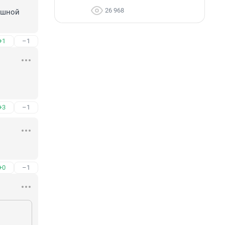
26 968
ешной 
+1
–1
+3
–1
+0
–1