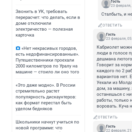
Гость
23 февраля,
Звонить в УК, требовать
Сталбыть, и не
перерасчет: что делать, если в
доме отключили
ОТВЕТИТЬ
электричество — полезная
карточка
Гость
23 февраля, 05
Кабриолет можно 
«Нет некрасивых городов,
люди в голосе п
есть недофинансированные».
дешмана лютого 
Путешественники проехали
Говорит за норм 
2000 километров по Уралу на
каждого по 2 раб
машине — стоило ли оно того
вариантов нет. 
Уехали из Молдо
«Это даже модно». В России
дом, за машину, 
стремительно растет
останешься с нич
популярность дискаунтеров:
работы, только 
как формат перестал быть
воровать. Куча 
уделом бедняков
ОТВЕТИТЬ
Школьники начнут учиться по
Гость
новой программе: что
22 февраля, 21