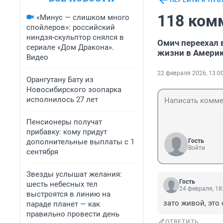
ПЕРЕЙТИ К ПУ
118 ком
«Минус — слишком много
спойлеров»: российский
ниндзя-скульптор снялся в
Омич переехал 
сериале «Дом Дракона».
жизни в Амери
Видео
22 февраля 2026, 13:0
Орангутану Бату из
Новосибирского зоопарка
исполнилось 27 лет
Пенсионеры получат
прибавку: кому придут
дополнительные выплаты с 1
Гость
Войти
сентября
Звезды услышат желания:
Гость
шесть небесных тел
24 февраля, 18
выстроятся в линию на
зато живой, это
параде планет — как
правильно провести день
ОТВЕТИТЬ