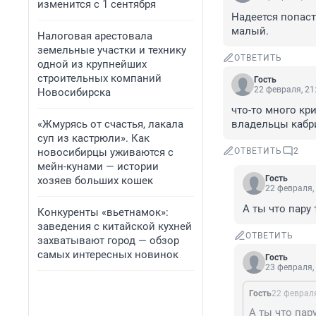
изменится с 1 сентября
Надеется попаст
малый.
Налоговая арестовала
земельные участки и технику
ОТВЕТИТЬ
одной из крупнейших
строительных компаний
Гость
22 февраля, 21
Новосибирска
что-то много кри
«Жмурясь от счастья, лакала
владельцы кабр
суп из кастрюли». Как
новосибирцы уживаются с
ОТВЕТИТЬ
2
мейн-кунами — истории
Гость
хозяев больших кошек
22 февраля,
А ты что пару
Конкуренты «вьетнамок»:
заведения с китайской кухней
ОТВЕТИТЬ
захватывают город — обзор
самых интересных новинок
Гость
23 февраля,
Гость
22 февраля
А ты что пар