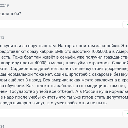
 22:19
 для тебя?
:12
купить и за пару тыщ там. На торгах они там за копейки. Это 
редставляют сразу кабрик БМВ стоимостью 100500$, а в Амери
есть. Тоже брат там живёт в семьёй, уже получил гражданство
квартиру платят 4000$ в месяц, плюс уйма страховок. С женой
оты. Садиков для детей нет, нанять нянечку стоит дохренище,
Еды нормальной тоже нет, один ширпотреб с сахаром и безвку
вы ещё лет 8 назад. Вся американская мечта заключена в кре
за обучение. Как только ты заболел, а гос медицины там нет, 
ем. Государство у тебя все отберёт. А в России куча нормаль
не надо после учебы считать что ты уже готов стать депутатом
народа шикарно живут, кто умеет работать и не ныть
:34