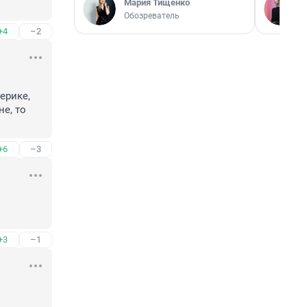
Мария Тищенко
Обозреватель
+4
–2
рике, 
е, то 
+6
–3
+3
–1