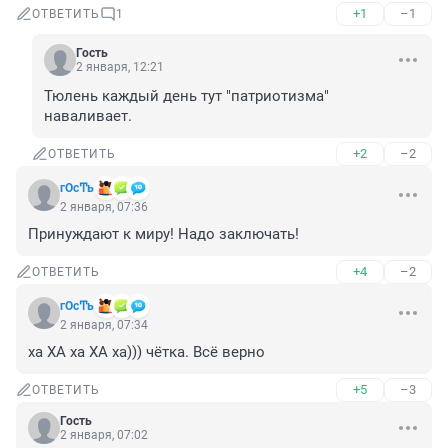
+1
–1
ОТВЕТИТЬ
1
Гость
2 января, 12:21
Тюлень каждый день тут "патриотизма" 
наваливает.
+2
–2
ОТВЕТИТЬ
гОсͲь
2 января, 07:36
Принуждают к миру! Надо заключать!
+4
–2
ОТВЕТИТЬ
гОсͲь
2 января, 07:34
ха ХА ха ХА ха))) чётка. Всё верно
+5
–3
ОТВЕТИТЬ
Гость
2 января, 07:02