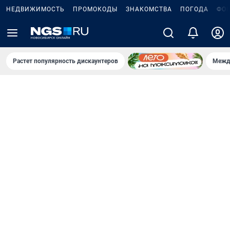
НЕДВИЖИМОСТЬ
ПРОМОКОДЫ
ЗНАКОМСТВА
ПОГОДА
ФО
Растет популярность дискаунтеров
Межд