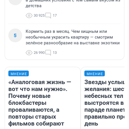
в домашних условиях с тем самым вкусом из
детства
30 925
17
Кормить раз в месяц. Чем хищным или
5
необычным украсить квартиру — смотрим
зелёное разнообразие на выставке экзотики
26 990
13
МНЕНИЕ
МНЕНИЕ
«Аналоговая жизнь —
Звезды услыш
вот что нам нужно».
желания: шест
Почему новые
небесных тел
блокбастеры
выстроятся в 
проваливаются, а
параде планет 
повторы старых
правильно про
фильмов собирают
день