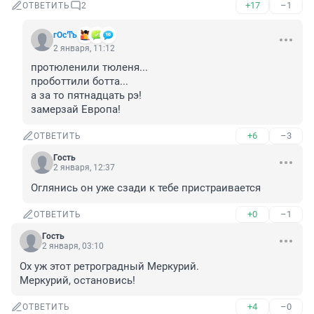
+17
–1
ОТВЕТИТЬ
2
гОсͲь
2 января, 11:12
протюленили тюленя...

проботтили ботта...

а за то пятнадцать рэ!

замерзай Европа!
+6
–3
ОТВЕТИТЬ
Гость
2 января, 12:37
Оглянись он уже сзади к тебе пристраивается
+0
–1
ОТВЕТИТЬ
Гость
2 января, 03:10
Ох уж этот ретроградный Меркурий.

Меркурий, остановись!
+4
–0
ОТВЕТИТЬ