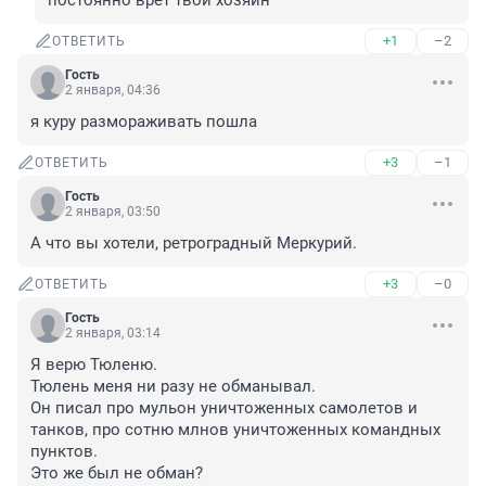
постоянно врёт твой хозяин
+1
–2
ОТВЕТИТЬ
Гость
2 января, 04:36
я куру размораживать пошла
+3
–1
ОТВЕТИТЬ
Гость
2 января, 03:50
А что вы хотели, ретроградный Меркурий.
+3
–0
ОТВЕТИТЬ
Гость
2 января, 03:14
Я верю Тюленю.

Тюлень меня ни разу не обманывал.

Он писал про мульон уничтоженных самолетов и 
танков, про сотню млнов уничтоженных командных 
пунктов.

Это же был не обман?
