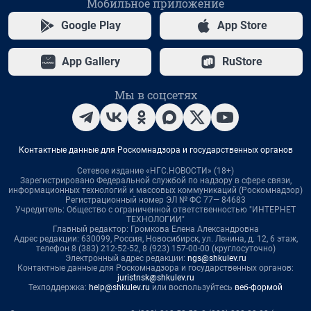
Мобильное приложение
Google Play
App Store
App Gallery
RuStore
Мы в соцсетях
Контактные данные для Роскомнадзора и государственных органов
Сетевое издание «НГС.НОВОСТИ» (18+)
Зарегистрировано Федеральной службой по надзору в сфере связи,
информационных технологий и массовых коммуникаций (Роскомнадзор)
Регистрационный номер ЭЛ № ФС 77— 84683
Учредитель: Общество с ограниченной ответственностью "ИНТЕРНЕТ
ТЕХНОЛОГИИ"
Главный редактор: Громкова Елена Александровна
Адрес редакции: 630099, Россия, Новосибирск, ул. Ленина, д. 12, 6 этаж,
телефон 8 (383) 212-52-52, 8 (923) 157-00-00 (круглосуточно)
Электронный адрес редакции:
ngs@shkulev.ru
Контактные данные для Роскомнадзора и государственных органов:
juristnsk@shkulev.ru
Техподдержка:
help@shkulev.ru
или воспользуйтесь
веб-формой