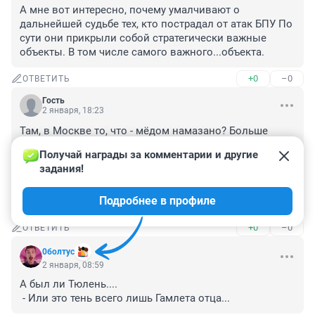
А мне вот интересно, почему умалчивают о 
дальнейшей судьбе тех, кто пострадал от атак БПУ По 
сути они прикрыли собой стратегически важные 
объекты. В том числе самого важного...объекта.
+0
–0
ОТВЕТИТЬ
Гость
2 января, 18:23
Там, в Москве то, что - мёдом намазано? Больше 
летать некуда или климат способствует полётам? 
Получай награды за комментарии и другие 
Раньше то, изобретатели с колокольни летали. А счас 
задания!
, гляди кось. Повадились на Москву летать. И 
мигранты с разных стран и другие нации и 
Подробнее в профиле
народности. Бомбят , наверное , по Москве то.
+0
–0
ОТВЕТИТЬ
0болтус
2 января, 08:59
А был ли Тюлень....

 - Или это тень всего лишь Гамлета отца...