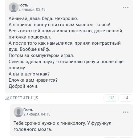
Гость
2 января, 02:49
Ай-ай-ай, дааа, беда. Нехорошо.

А я принял ванну с пихтовым маслом - класс!

Весь вехоткой намылился тщательно, даже пензой 
пяточки пошоркал.

А после того как намылился, принял контрастный 
душ. Вообще кайф.

Потом за компуктером играл.

Сейчас сделал паузу - отвариваю гречу и после еще 
посижу.

А вы в целом как?

Елочка вам нравится?

Доброй ночи.
+12
–4
ОТВЕТИТЬ
5
Гость
2 января, 04:13
Тебе срочно нужно к гинекологу. У фурункул 
головного мозга.