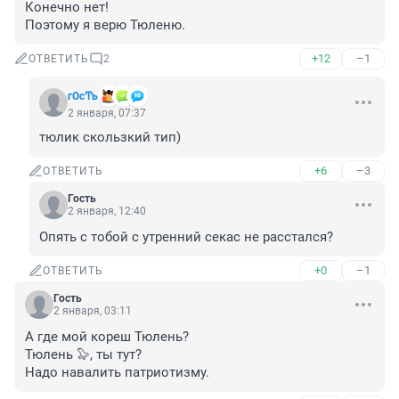
Конечно нет!

Поэтому я верю Тюленю.
+12
–1
ОТВЕТИТЬ
2
гОсͲь
2 января, 07:37
тюлик скользкий тип)
+6
–3
ОТВЕТИТЬ
Гость
2 января, 12:40
Опять с тобой с утренний секас не расстался?
+0
–1
ОТВЕТИТЬ
Гость
2 января, 03:11
А где мой кореш Тюлень?

Тюлень 🦭, ты тут?

Надо навалить патриотизму.