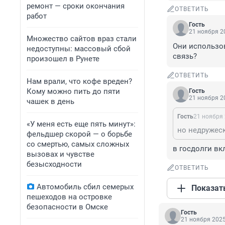
ремонт — сроки окончания
ОТВЕТИТЬ
работ
Гость
21 ноября 20
Множество сайтов враз стали
Они использо
недоступны: массовый сбой
связь?
произошел в Рунете
ОТВЕТИТЬ
Нам врали, что кофе вреден?
Кому можно пить до пяти
Гость
21 ноября 20
чашек в день
Гость
21 ноября 
«У меня есть еще пять минут»:
фельдшер скорой — о борьбе
со смертью, самых сложных
в госдолги в
вызовах и чувстве
безысходности
ОТВЕТИТЬ
Автомобиль сбил семерых
Показат
пешеходов на островке
безопасности в Омске
Гость
21 ноября 2025