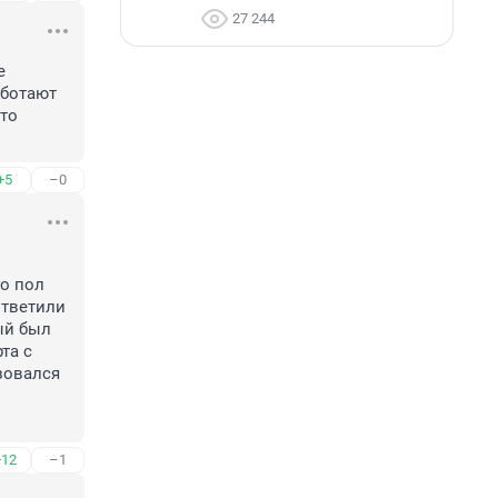
27 244
 
ботают 
то 
+5
–0
о пол 
тветили 
ый был 
а с 
овался 
+12
–1