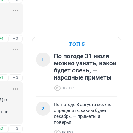
+4
–0
ТОП 5
По погоде 31 июля
1
можно узнать, какой
будет осень, —
народные приметы
+1
–0
158 339
 с 
По погоде 3 августа можно
2
определить, каким будет
 не 
декабрь, — приметы и
поверья
+3
–0
86 829