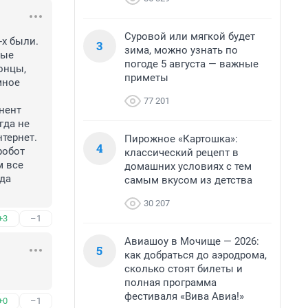
Суровой или мягкой будет
х были. 
3
зима, можно узнать по
ые 
погоде 5 августа — важные
нцы, 
приметы
ное 
77 201
ент 
да не 
тернет. 
Пирожное «Картошка»:
4
обот 
классический рецепт в
 все 
домашних условиях с тем
да 
самым вкусом из детства
30 207
+3
–1
Авиашоу в Мочище — 2026:
5
как добраться до аэродрома,
сколько стоят билеты и
полная программа
фестиваля «Вива Авиа!»
+0
–1