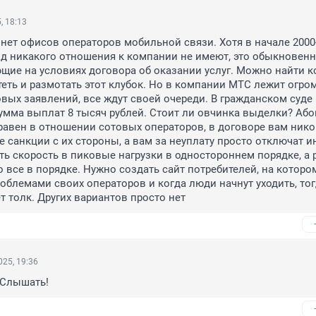
, 18:13
нет офисов операторов мобильной связи. Хотя в начале 2000-
д никакого отношения к компании не имеют, это обыкновенн
щие на условиях договора об оказании услуг. Можно найти ко
теть и размотать этот клубок. Но в компании МТС лежит огром
вых заявлений, все ждут своей очереди. В гражданском суде 
мма выплат 8 тысяч рублей. Стоит ли овчинка выделки? Абон
авен в отношении сотовых операторов, в договоре вам никог
 санкции с их стороны, а вам за неуплату просто отключат ин
ть скорость в пиковые нагрузки в одностороннем порядке, а р
о все в порядке. Нужно создать сайт потребителей, на котором
роблемами своих операторов и когда люди начнут уходить, тог
т толк. Других вариантов просто нет
25, 19:36
 Слышать!