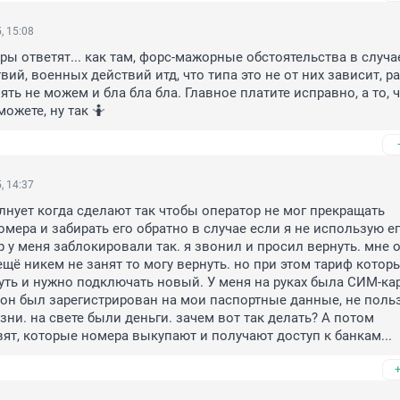
, 15:08
оры ответят... как там, форс-мажорные обстоятельства в случае
ий, военных действий итд, что типа это не от них зависит, ра
ть не можем и бла бла бла. Главное платите исправно, а то, ч
ожете, ну так 🤷
, 14:37
нует когда сделают так чтобы оператор не мог прекращать 
мера и забирать его обратно в случае если я не использую ег
р у меня заблокировали так. я звонил и просил вернуть. мне о
ещё никем не занят то могу вернуть. но при этом тариф котор
уть и нужно подключать новый. У меня на руках была СИМ-карт
он был зарегистрирован на мои паспортные данные, не польз
ни. на свете были деньги. зачем вот так делать? А потом 
т, которые номера выкупают и получают доступ к банкам...