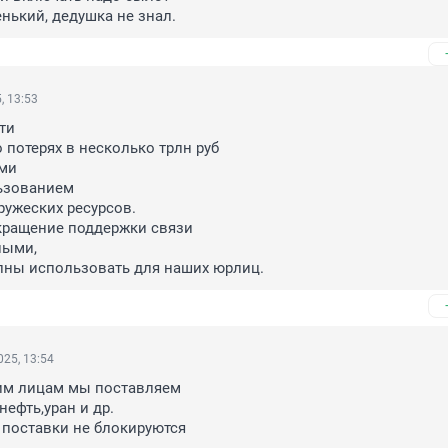
нький, дедушка не знал.
, 13:53
и

 потерях в несколько трлн руб

и

ьзованием

ужеских ресурсов.

кращение поддержки связи

ыми,

лны использовать для наших юрлиц.
25, 13:54
им лицам мы поставляем 

нефть,уран и др.

х поставки не блокируются