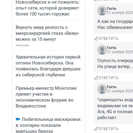
Новосибирске и не пожалеть:
опыт сети, которой доверяют
Гость
21 ноября 2025
более 100 тысяч горожан
А как на государ
Вернуть миру резкость с
Нас обманывают
микрохирургией глаза «Вижу»
можно за 15 минут
ОТВЕТИТЬ
Гость
21 ноября 2025
Удивительная история первой
Глупость очередна
оптики Новосибирска. Она
На улице ветер...
появилась благодаря девушке
из сибирской глубинки
ОТВЕТИТЬ
Гость
Премьер‑министр Монголии
21 ноября 2025
примет участие в
"скриншоты инди
экономическом форуме во
видимыми на экр
Владивостоке
Ага, 4G и полная
работает.
Любительница маскировки:
в зоопарке показали
ОТВЕТИТЬ
мартышку Бразза