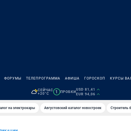
ФОРУМЫ
ТЕЛЕПРОГРАММА
АФИША
ГОРОСКОП
КУРСЫ ВА
USD 81,41
СЕЙЧАС
1
ПРОБКИ
+20°C
EUR 94,06
алог на электрокары
Августовский каталог новостроек
Строитель б