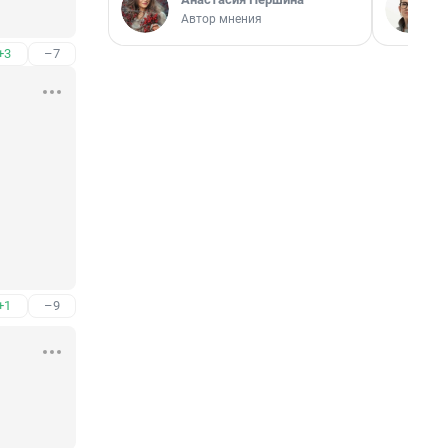
Автор мнения
+3
–7
+1
–9