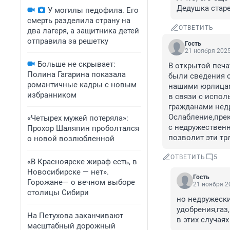
Дедушка старе
У могилы педофила. Его
смерть разделила страну на
ОТВЕТИТЬ
два лагеря, а защитника детей
отправила за решетку
Гость
21 ноября 2025
Больше не скрывает:
В открытой печат
Полина Гагарина показала
были сведения о
романтичные кадры с новым
нашими юрлицам
избранником
в связи с испол
гражданами недр
Ослабление,пре
«Четырех мужей потеряла»:
с недружественн
Прохор Шаляпин проболтался
позволит эти тр
о новой возлюбленной
ОТВЕТИТЬ
5
«В Красноярске жираф есть, в
Новосибирске — нет».
Гость
Горожане— о вечном выборе
21 ноября 20
столицы Сибири
но недружеск
удобрения,газ,
На Петухова заканчивают
в этих случая
масштабный дорожный