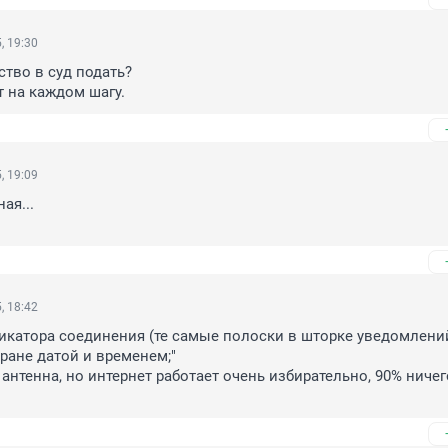
, 19:30
ство в суд подать?

 на каждом шагу.
, 19:09
я...

, 18:42
катора соединения (те самые полоски в шторке уведомлений)
ане датой и временем;"

 антенна, но интернет работает очень избирательно, 90% ничего