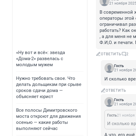
21 ноября 2025
В современной ж
операторы этой 
ограничивал раз
работать? Как о
, а для меня не
Ф.И,О. и печати
«Ну вот и всё»: звезда
ОТВЕТИТЬ
2
«Дома-2» развелась с
молодым мужем
Гость
21 ноября 20
Нужно требовать свое. Что
И сколько вре
делать дольщикам при срыве
сроков сдачи дома —
ОТВЕТИТЬ
объясняет юрист
Гость
21 ноября 20
Все полосы Димитровского
Гость
21 ноября 
моста откроют для движения
осенью — какие работы
выполняют сейчас
А что, его ещё