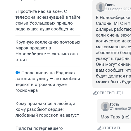
Гость
21 ноября 2025
«Простите нас за всё». С
телефона исчезнувшей в тайге
В Новосибирске 
семьи Усольцевых пришло
Салоны МТС и т 
леденящее душу сообщение
дилеры, работаю
если очень захо
количество иско
Крупную коллекцию почтовых
максимальная су
марок продают в
абсолютно беспр
Новосибирске — сколько она
укажут штрафные
стоит
Они могут снизи
вам сообщит, чт
После ливня на Родниках
будут делится п
затопило улицу — автомобили
может быть буде
теряют в огромной луже
госномера
ОТВЕТИТЬ
1
Кому признаются в любви, а
Гость
21 ноября 20
кому разобьют сердце:
любовный гороскоп на август
Моя Твоя (не)
Пилоты потерпевшего
ОТВЕТИТЬ