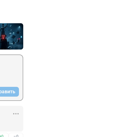
равить
+0
–0