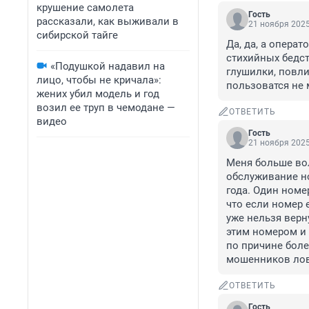
крушение самолета
Гость
рассказали, как выживали в
21 ноября 2025
сибирской тайге
Да, да, а операт
стихийных бедств
«Подушкой надавил на
глушилки, повлия
лицо, чтобы не кричала»:
пользоватся не м
жених убил модель и год
возил ее труп в чемодане —
ОТВЕТИТЬ
видео
Гость
21 ноября 2025
Меня больше вол
обслуживание но
года. Один номе
что если номер 
уже нельзя верн
этим номером и 
по причине болез
мошенников ловя
ОТВЕТИТЬ
Гость