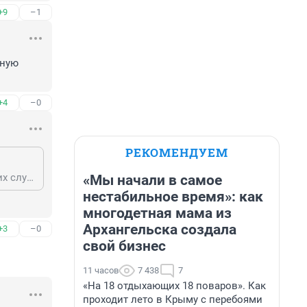
+9
–1
ную 
+4
–0
РЕКОМЕНДУЕМ
но недружеским лицам мы поставляем удобрения,газ,нефть,уран и др. в этих случаях поставки не блокируются
«Мы начали в самое
нестабильное время»: как
многодетная мама из
Архангельска создала
+3
–0
свой бизнес
11 часов
7 438
7
«На 18 отдыхающих 18 поваров». Как
проходит лето в Крыму с перебоями