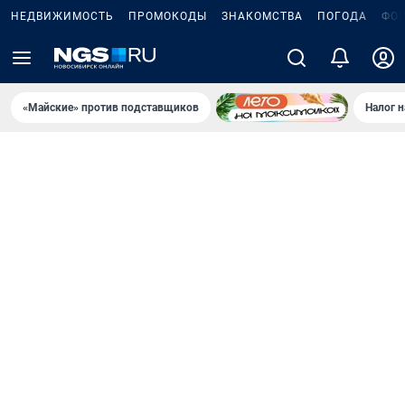
НЕДВИЖИМОСТЬ
ПРОМОКОДЫ
ЗНАКОМСТВА
ПОГОДА
ФО
«Майские» против подставщиков
Налог 