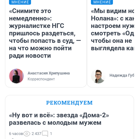
МНЕНИЕ
МНЕНИЕ
«Снимите это
«Мы видим нов
немедленно»:
Нолана»: с как
журналистке НГС
настроем нужн
пришлось раздеться,
смотреть «Оди
чтобы попасть в суд, —
чтобы она не
на что можно пойти
выглядела как
ради новости
Анастасия Хрипушина
Надежда Губар
Корреспондент
РЕКОМЕНДУЕМ
«Ну вот и всё»: звезда «Дома-2»
развелась с молодым мужем
6 часов
2 437
1