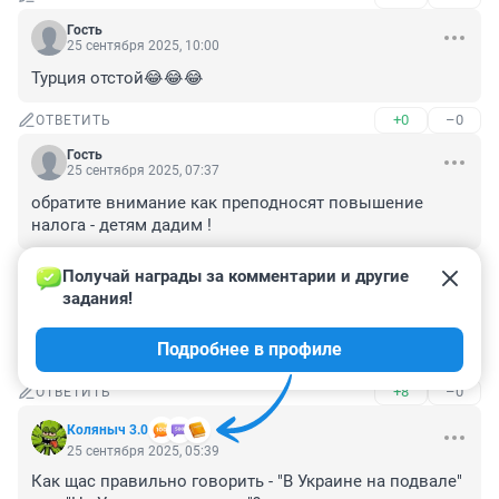
Гость
25 сентября 2025, 10:00
Турция отстой😂😂😂
+0
–0
ОТВЕТИТЬ
Гость
25 сентября 2025, 07:37
обратите внимание как преподносят повышение 
налога - детям дадим !
+12
–0
ОТВЕТИТЬ
Получай награды за комментарии и другие 
задания!
Гость
25 сентября 2025, 07:11
Подробнее в профиле
налоги будут наши а деньги Заматаше
+8
–0
ОТВЕТИТЬ
Коляныч 3.0
25 сентября 2025, 05:39
Как щас правильно говорить - "В Украине на подвале" 