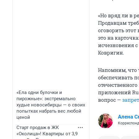
«Но вряд ли в 
Продавцам треб
оговорить этот
это на карточка
исчезновения с
Ковригин.
Напомним, что 
обеспечивать п
отечественного
приложений RuS
«Ела одни булочки и
пирожные»: экстремально
вопрос —
запрет
худые новосибирцы — о своих
попытках набрать вес любой
Алена С
ценой
Корреспонд
Старт продаж в ЖК
«Околица»! Квартиры от 3,9