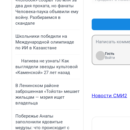
«Колобок» собрал 100 млн за
два дня проката, но фанаты
Человека-паука объявили ему
войну. Разбираемся в
скандале
Школьники победили на
Международной олимпиаде
по ИИ в Казахстане
Гость
Войти
Нагиева не узнать! Как
выглядели звезды культовой
«Каменской» 27 лет назад
В Ленинском районе
заброшенная «Тойота» мешает
Новости СМИ2
жильцам — мэрия ищет
владельца
Побережье Анапы
заполонили ядовитые
медузы: что происходит с