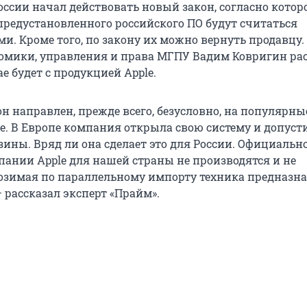
России начал действовать новый закон, согласно кото
предустановленного российского ПО будут считаться
и. Кроме того, по закону их можно вернуть продавцу.
омики, управления и права МГПУ Вадим Ковригин рас
ае будет с продукцией Apple.
н направлен, прежде всего, безусловно, на популярны
e. В Европе компания открыла свою систему и допуст
зины. Вряд ли она сделает это для России. Официальн
ании Apple для нашей страны не производятся и не
возимая по параллельному импорту техника предназн
— рассказал эксперт «Прайм».