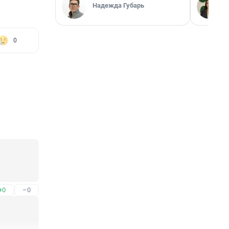
Надежда Губарь
0
+0
–0