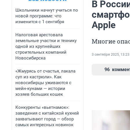
В Росси
Школьники начнут учиться по
смартфон
новой программе: что
изменится с 1 сентября
Apple
Налоговая арестовала
Многие опас
земельные участки и технику
одной из крупнейших
строительных компаний
3 сентября 2025, 13:23
Новосибирска
96
коммен
«Жмурясь от счастья, лакала
суп из кастрюли». Как
новосибирцы уживаются с
мейн-кунами — истории
хозяев больших кошек
Конкуренты «вьетнамок»:
заведения с китайской кухней
захватывают город — обзор
самых интересных новинок