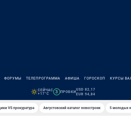
ФОРУМЫ
ТЕЛЕПРОГРАММА
АФИША
ГОРОСКОП
КУРСЫ ВА
USD 82,17
СЕЙЧАС
3
ПРОБКИ
+17°C
EUR 94,84
ики VS прокуратура
Августовский каталог новостроек
5 молодых н