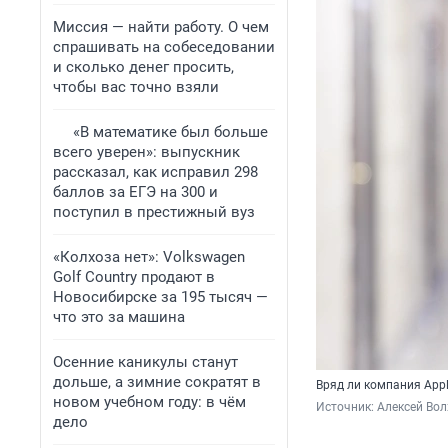
Миссия — найти работу. О чем
спрашивать на собеседовании
и сколько денег просить,
чтобы вас точно взяли
«В математике был больше
всего уверен»: выпускник
рассказал, как исправил 298
баллов за ЕГЭ на 300 и
поступил в престижный вуз
«Колхоза нет»: Volkswagen
Golf Сountry продают в
Новосибирске за 195 тысяч —
что это за машина
Осенние каникулы станут
дольше, а зимние сократят в
Вряд ли компания Appl
новом учебном году: в чём
Источник: 
Алексей Вол
дело