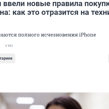
и ввели новые правила покуп
а: как это отразится на техн
аются полного исчезновения iPhone
6 963
тариев