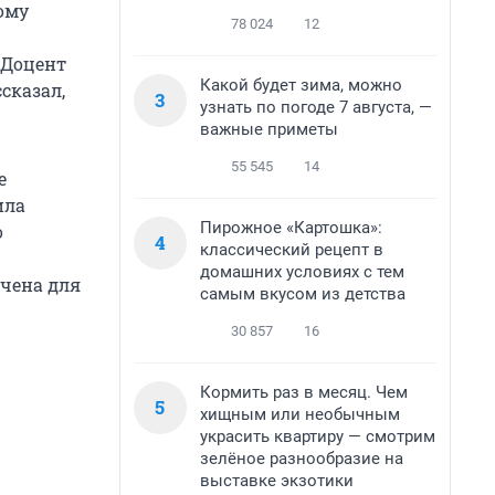
рому
78 024
12
 Доцент
Какой будет зима, можно
сказал,
3
узнать по погоде 7 августа, —
важные приметы
55 545
14
е
ила
Пирожное «Картошка»:
о
4
классический рецепт в
домашних условиях с тем
ачена для
самым вкусом из детства
30 857
16
Кормить раз в месяц. Чем
5
хищным или необычным
украсить квартиру — смотрим
зелёное разнообразие на
выставке экзотики