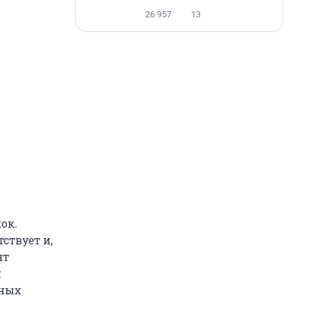
26 957
13
ок.
ствует и,
ят
и
нных