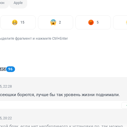
фон
Apple
15
2
5
ыделите фрагмент и нажмите Ctrl+Enter
ИИ
96
5, 22:28
асеюшки борются, лучше бы так уровень жизни поднимали.
5, 20:22
кой брак, если нет необходимого к установке по, так можно