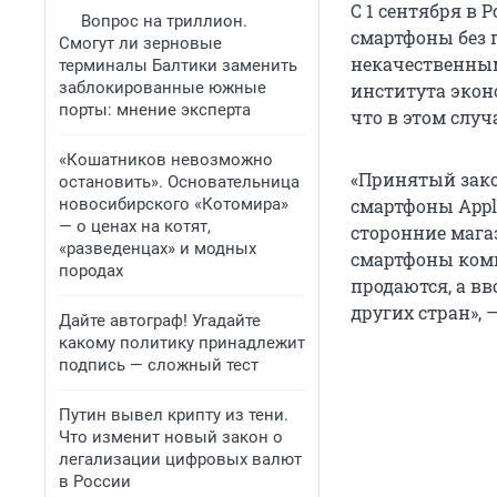
С 1 сентября в 
Вопрос на триллион.
смартфоны без 
Смогут ли зерновые
некачественным
терминалы Балтики заменить
заблокированные южные
института экон
порты: мнение эксперта
что в этом случ
«Кошатников невозможно
«Принятый зако
остановить». Основательница
новосибирского «Котомира»
смартфоны Appl
— о ценах на котят,
сторонние мага
«разведенцах» и модных
смартфоны комп
породах
продаются, а в
других стран», 
Дайте автограф! Угадайте
какому политику принадлежит
подпись — сложный тест
Путин вывел крипту из тени.
Что изменит новый закон о
легализации цифровых валют
в России