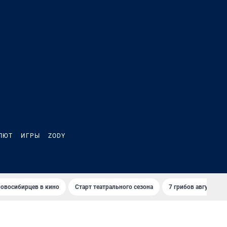
ЛЮТ
ИГРЫ
ZODY
овосибирцев в кино
Старт театрального сезона
7 грибов августа