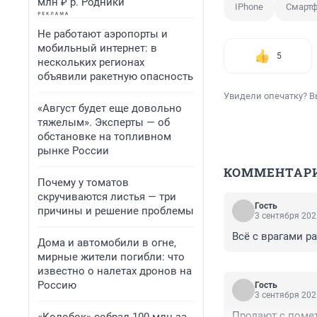
млн ₽ р. Родники
IPhone
Смарт
Не работают аэропорты и
мобильный интернет: в
5
нескольких регионах
объявили ракетную опасность
Увидели опечатку? В
«Август будет еще довольно
тяжелым». Эксперты — об
обстановке на топливном
рынке России
КОММЕНТАР
Почему у томатов
скручиваются листья — три
Гость
причины и решение проблемы
3 сентября 202
Всё с врагами р
Дома и автомобили в огне,
мирные жители погибли: что
известно о налетах дронов на
Россию
Гость
3 сентября 202
Продают с помет