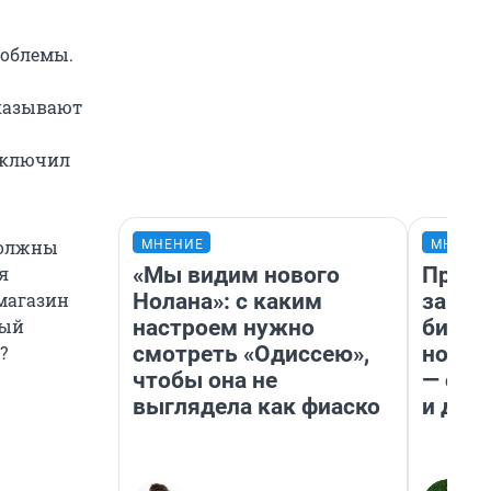
роблемы.
указывают
заключил
должны
МНЕНИЕ
МНЕНИ
«Мы видим нового
Прода
я
Нолана»: с каким
запла
магазин
настроем нужно
бизне
ный
смотреть «Одиссею»,
новый
?
чтобы она не
— он 
выглядела как фиаско
и даж