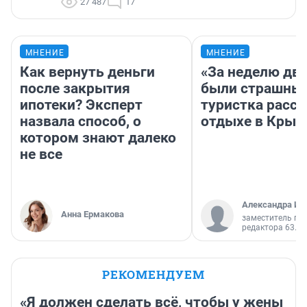
27 487
17
МНЕНИЕ
МНЕНИЕ
Как вернуть деньги
«За неделю две
после закрытия
были страшные
ипотеки? Эксперт
туристка расск
назвала способ, о
отдыхе в Крым
котором знают далеко
не все
Александра Ис
Анна Ермакова
заместитель гл
редактора 63.RU
РЕКОМЕНДУЕМ
«Я должен сделать всё, чтобы у жены