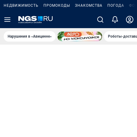
НЕДВИЖИМОСТЬ
ПРОМОКОДЫ
ЗНАКОМСТВА
ПОГОДА
ФО
Нарушения в «Авиценне»
Роботы-доставщ