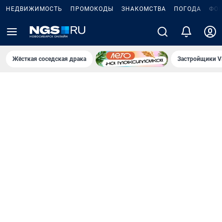
НЕДВИЖИМОСТЬ
ПРОМОКОДЫ
ЗНАКОМСТВА
ПОГОДА
ФО
Жёсткая соседская драка
Застройщики V