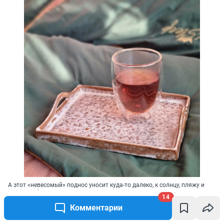
А этот «невесомый» поднос уносит куда-то далеко, к солнцу, пляжу и
шуму прибоя
14
Источник: 
личный архив Екатерины Душко
Комментарии