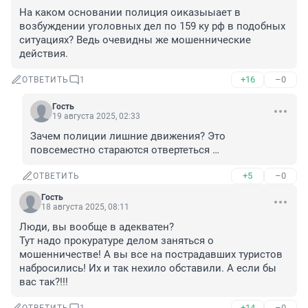
На каком основании полиция оиказыыает в 
возбуждении уголовных дел по 159 ку рф в подобных 
ситуациях? Ведь очевидны же мошеннические 
действия.
+16
–0
ОТВЕТИТЬ
1
Гость
19 августа 2025, 02:33
Зачем полиции лишние движения? Это 
повсеместно стараются отвертеться …
+5
–0
ОТВЕТИТЬ
Гость
18 августа 2025, 08:11
Люди, вы вообще в адекватен?

Тут надо прокуратуре делом заняться о 
мошенничестве! А вы все на пострадавших туристов 
набросились! Их и так нехило обставили. А если бы 
вас так?!!!
+14
–0