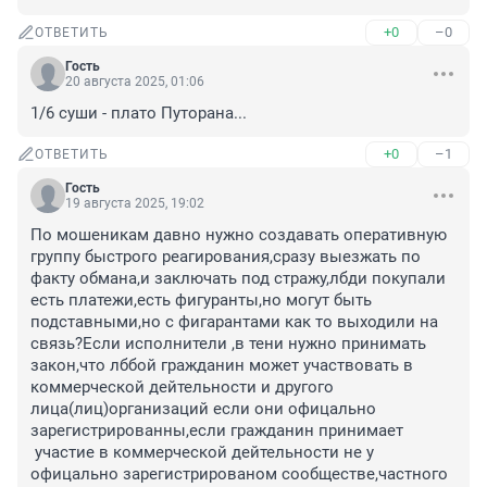
+0
–0
ОТВЕТИТЬ
Гость
20 августа 2025, 01:06
1/6 суши - плато Путорана...
+0
–1
ОТВЕТИТЬ
Гость
19 августа 2025, 19:02
По мошеникам давно нужно создавать оперативную 
группу быстрого реагирования,сразу выезжать по 
факту обмана,и заключать под стражу,лбди покупали 
есть платежи,есть фигуранты,но могут быть 
подставными,но с фигарантами как то выходили на 
связь?Если исполнители ,в тени нужно принимать 
закон,что лббой гражданин может участвовать в 
коммерческой дейтельности и другого 
лица(лиц)организаций если они офицально 
зарегистрированны,если гражданин принимает 

 участие в коммерческой дейтельности не у 
офицально зарегистрированом сообществе,частного 