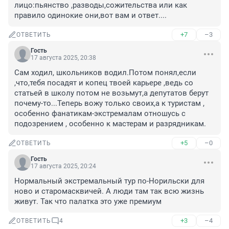
лицо:пьянство ,разводы,сожительства или как 
правило одинокие они,вот вам и ответ....
+7
–3
ОТВЕТИТЬ
Гость
17 августа 2025, 20:38
Сам ходил, школьников водил.Потом понял,если 
,что,тебя посадят и копец твоей карьере ,ведь со 
статьей в школу потом не возьмут,а депутатов берут 
почему-то...Теперь вожу только своих,а к туристам , 
особенно фанатикам-экстремалам отношусь с 
подозрением , особенно к мастерам и разрядникам.
+5
–0
ОТВЕТИТЬ
Гость
17 августа 2025, 20:24
Нормальный экстремальный тур по-Норильски для 
ново и старомасквичей. А люди там так всю жизнь 
живут. Так что палатка это уже премиум
+3
–4
ОТВЕТИТЬ
4