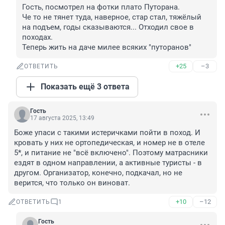
Гость, посмотрел на фотки плато Путорана.

Че то не тянет туда, наверное, стар стал, тяжёлый 
на подъем, годы сказываются... Отходил свое в 
походах.

Теперь жить на даче милее всяких "путоранов"
+25
–3
ОТВЕТИТЬ
Показать ещё 3 ответа
Гость
17 августа 2025, 13:49
Боже упаси с такими истеричками пойти в поход. И 
кровать у них не ортопедическая, и номер не в отеле 
5*, и питание не "всё включено". Поэтому матрасники 
ездят в одном направлении, а активные туристы - в 
другом. Организатор, конечно, подкачал, но не 
верится, что только он виноват.
+10
–12
ОТВЕТИТЬ
1
Гость