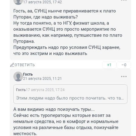
17 августа 2025, 17:42
Гость, аа, СУНЦ нынче приравнивается к плато 
Путоран, где надо выживать?

Ну тогда понятно, а то НГУ, физмат школа, а 
оказывается СУНЦ это просто мероприятие по 
выживанию, как например, путешествие по плато 
Путорана.

Предупреждать надо про условия СУНЦ заранее, 
что это экстрим и надо выживать
+1
–0
ОТВЕТИТЬ
Гость
21 августа 2025, 11:21
Гость
17 августа 2025, 17:24
Этим людям надо было просто почитать. что такое плато Путорана! Там на сотни километров кругом нет ни жилья, ни людей. Там реально страшно. В случае нештатной ситуации помощи ждать не от куда. Климат суровый. Отдыхать там - ещё страшнее, чем в джунглях Амазонии. Оленеводы и охотники избегают этих мест.
А вам видимо надо поизучать туры...

Сейчас есть туроператоры которые возят за 
немалые средства, но в комфорт и нормальные 
условия на различные базы отдыха, поизучайте 
местность.
