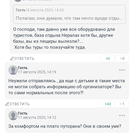
Гость
18 августа 2025, 14:34
Полагаю, они думали, что там нечто вроде отдыха на Алтае или Байкале. Но там люди веками живут, а на плато нет никого. Для аборигенов это запретные священные места, куда они боятся ходить. Это не туристические места!
О господи, там давно уже все оборудовано для 
туристов, база отдыха Нералах хотя бы, другие 
базы, вы из пещеры вылезли?...

 Хотя бы туры то поизучайте туда.
+0
–0
ОТВЕТИТЬ
Гость
17 августа 2025, 14:19
Неужели отправляясь , да еще с детьми в такие места 
не могли собрать информацию об организаторе? Вы 
то сами нормальные после этого?!
+43
–1
ОТВЕТИТЬ
Гость
17 августа 2025, 14:12
За комфортом на плато путорана? Они в своем уме?