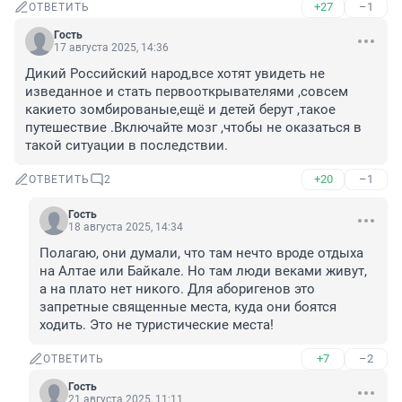
+27
–1
ОТВЕТИТЬ
Гость
17 августа 2025, 14:36
Дикий Российский народ,все хотят увидеть не 
изведанное и стать первооткрывателями ,совсем 
какието зомбированые,ещё и детей берут ,такое 
путешествие .Включайте мозг ,чтобы не оказаться в 
такой ситуации в последствии.
+20
–1
ОТВЕТИТЬ
2
Гость
18 августа 2025, 14:34
Полагаю, они думали, что там нечто вроде отдыха 
на Алтае или Байкале. Но там люди веками живут, 
а на плато нет никого. Для аборигенов это 
запретные священные места, куда они боятся 
ходить. Это не туристические места!
+7
–2
ОТВЕТИТЬ
Гость
21 августа 2025, 11:11