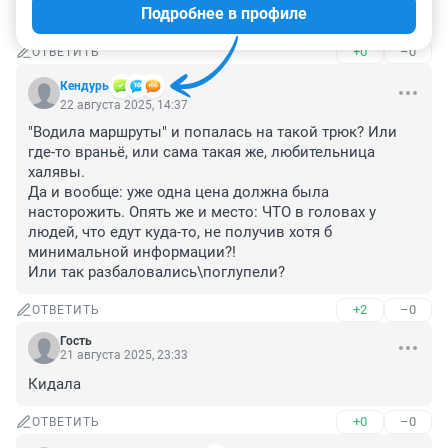
Подробнее в профиле
дача дешевле
+0
–0
ОТВЕТИТЬ
Кендурь
22 августа 2025, 14:37
"Водила маршруты" и попалась на такой трюк? Или 
где-то враньё, или сама такая же, любительница 
халявы.

Да и вообще: уже одна цена должна была 
насторожить. Опять же и место: ЧТО в головах у 
людей, что едут куда-то, не получив хотя б 
минимальной информации?!

Или так разбаловались\поглупели?
+2
–0
ОТВЕТИТЬ
Гость
21 августа 2025, 23:33
Кидала
+0
–0
ОТВЕТИТЬ