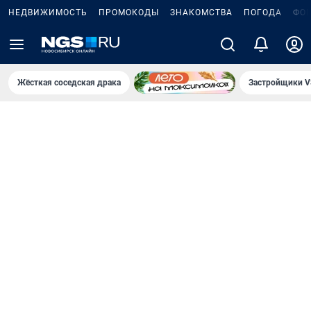
НЕДВИЖИМОСТЬ
ПРОМОКОДЫ
ЗНАКОМСТВА
ПОГОДА
ФО
Жёсткая соседская драка
Застройщики V