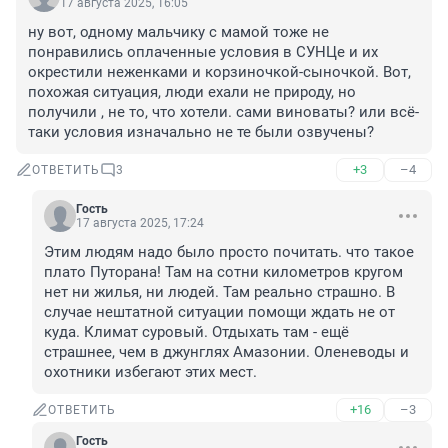
17 августа 2025, 16:05
ну вот, одному мальчику с мамой тоже не 
понравились оплаченные условия в СУНЦе и их 
окрестили неженками и корзиночкой-сыночкой. Вот, 
похожая ситуация, люди ехали не природу, но 
получили , не то, что хотели. сами виноваты? или всё-
таки условия изначально не те были озвучены?
+3
–4
ОТВЕТИТЬ
3
Гость
17 августа 2025, 17:24
Этим людям надо было просто почитать. что такое 
плато Путорана! Там на сотни километров кругом 
нет ни жилья, ни людей. Там реально страшно. В 
случае нештатной ситуации помощи ждать не от 
куда. Климат суровый. Отдыхать там - ещё 
страшнее, чем в джунглях Амазонии. Оленеводы и 
охотники избегают этих мест.
+16
–3
ОТВЕТИТЬ
Гость