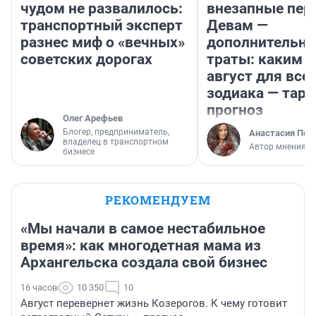
чудом не развалилось:
внезапные пер
транспортный эксперт
Девам —
разнес миф о «вечных»
дополнительн
советских дорогах
траты: каким б
август для все
зодиака — таро
прогноз
Олег Арефьев
Блогер, предприниматель,
Анастасия Пер
владелец в транспортном
Автор мнения
бизнесе
РЕКОМЕНДУЕМ
«Мы начали в самое нестабильное
время»: как многодетная мама из
Архангельска создала свой бизнес
16 часов
10 350
10
Август перевернет жизнь Козерогов. К чему готовит