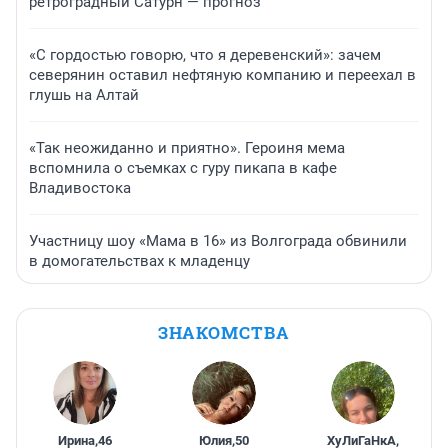
ретроградный Сатурн — прогноз
«С гордостью говорю, что я деревенский»: зачем
северянин оставил нефтяную компанию и переехал в
глушь на Алтай
«Так неожиданно и приятно». Героиня мема
вспомнила о съемках с гуру пикапа в кафе
Владивостока
Участницу шоу «Мама в 16» из Волгограда обвинили
в домогательствах к младенцу
ЗНАКОМСТВА
Ирина
,
46
Юлия
,
50
ХуЛиГаНкА
,