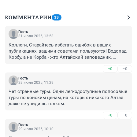
КОММЕНТАРИИ
39
Гость
31 июля 2025, 13:53
Коллеги, Старайтесь избегать ошибок в ваших 
публикациях, вашими советами пользуются! Водопад 
Корбу, а не Корба - жто Алтайский заповедник. 
Водопад Учар - тоже Алтайский заповедник, но он 
+0
–0
никак не находится на Чуйском тракте, так же как 
перевал Катуярык
Гость
29 июля 2025, 11:29
Чет странные туры. Одни легкодоступные попосовые 
туры по конским ценам, на которых никакого Алтая 
даже не увидишь толком.
+0
–0
Гость
29 июля 2025, 10:10