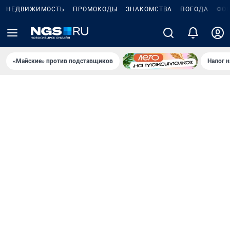
НЕДВИЖИМОСТЬ
ПРОМОКОДЫ
ЗНАКОМСТВА
ПОГОДА
ФО
«Майские» против подставщиков
Налог 