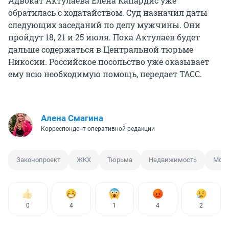
Адвокат Актулаева Елена Капардис уже
обратилась с ходатайством. Суд назначил даты
следующих заседаний по делу мужчины. Они
пройдут 18, 21 и 25 июля. Пока Актулаев будет
дальше содержаться в Центральной тюрьме
Никосии. Российское посольство уже оказывает
ему всю необходимую помощь, передает ТАСС.
Алена Смагина
Корреспондент оперативной редакции
Законопроект
ЖКХ
Тюрьма
Недвижимость
Мош
0
4
1
4
2