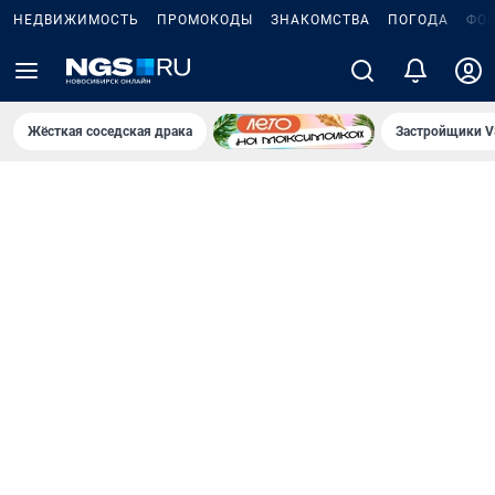
НЕДВИЖИМОСТЬ
ПРОМОКОДЫ
ЗНАКОМСТВА
ПОГОДА
ФО
Жёсткая соседская драка
Застройщики V