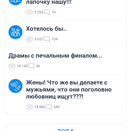
лапочку нашу!!!
5 293
74
Хотелось бы..
9 657
104
Драмы с печальным финалом...
18 143
46
Жены! Что же вы делаете с
мужьями, что они поголовно
любовниц ищут???!
79 886
349
ТОП 5