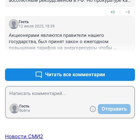
абсолютным рекордсменом в РФ. Но прокуратуре как 
то все равно
+0
–0
Гость
12 июля 2025, 18:39
Акционерами являются правители нашего 
государства, был принят закон о ежегодном 
повышении тарифов на энергоресурсы чтобы 
безбедно жить на дивидендах и содержать 
+0
–0
спортклубы на повышенные тарифы. Закон есть 
закон и тарифы будут повышать пока яхты и 
самолёты все не прикупят.
Читать все комментарии
Гость
Отправить
Войти
Новости СМИ2