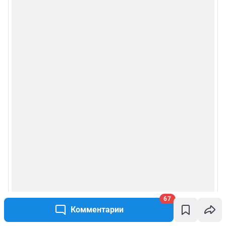
Особенности эксплуатации (использования) веб-портала регулируются:
Руководством пользователя
Описанием функциональных характеристик ПО
Условиями использования веб-портала и политикой
конфиденциальности персональных данных
Веб-портал распространяется в виде интернет-сервиса, специальные
действия по установке на стороне пользователя не требуются
Политика использования cookies
Рекомендательные системы
Пользовательское соглашение сервиса «Подписка без баннерной
рекламы»
© ООО «Интернет Технологии»
67
Комментарии