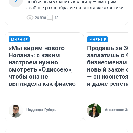
необычным украсить квартиру — смотрим
зелёное разнообразие на выставке экзотики
26 898
13
МНЕНИЕ
МНЕНИЕ
«Мы видим нового
Продашь за 300
Нолана»: с каким
заплатишь с 40
настроем нужно
бизнесменам г
смотреть «Одиссею»,
новый закон о 
чтобы она не
— он коснется 
выглядела как фиаско
и даже репети
Надежда Губарь
Анастасия Зав