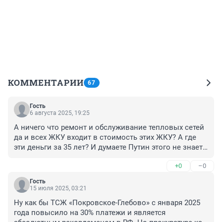
КОММЕНТАРИИ
67
Гость
6 августа 2025, 19:25
А ничего что ремонт и обслуживание тепловых сетей 
да и всех ЖКУ входит в стоимость этих ЖКУ? А где 
эти деньги за 35 лет? И думаете Путин этого не знает? 
Просто на дворе бандитский Путинский капитализм. 
+0
–0
Власть денег. В судах кто больше даст, то и дело 
выйграл. Прокурорам некогда заниматься, тоже 
Гость
подношений ждут. Кругом одно воровство но берут 
15 июля 2025, 03:21
только особо отличившихся, как будто есть разница в 
Ну как бы ТСЖ «Покровское-Глебово» с января 2025 
том сколько наворовал в 10 раз больше своего 
года повысило на 30% платежи и является 
дохода или в сто. И да в СССР токого не было