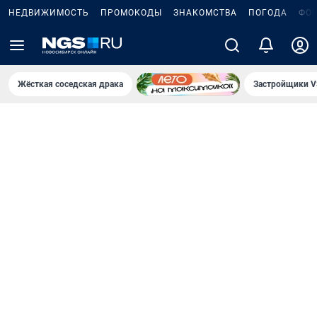
НЕДВИЖИМОСТЬ
ПРОМОКОДЫ
ЗНАКОМСТВА
ПОГОДА
ФО
Жёсткая соседская драка
Застройщики V