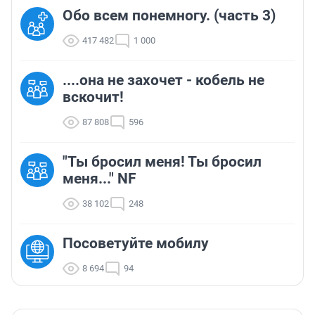
Обо всем понемногу. (часть 3)
417 482
1 000
....она не захочет - кобель не
вскочит!
87 808
596
"Ты бросил меня! Ты бросил
меня..." NF
38 102
248
Посоветуйте мобилу
8 694
94