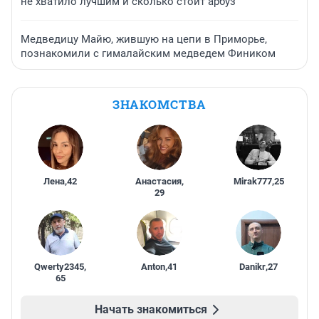
не хватило лучшим и сколько стоит арбуз
Медведицу Майю, жившую на цепи в Приморье,
познакомили с гималайским медведем Фиником
ЗНАКОМСТВА
Лена
,
42
Анастасия
,
Mirak777
,
25
29
Qwerty2345
,
Anton
,
41
Danikr
,
27
65
Начать знакомиться