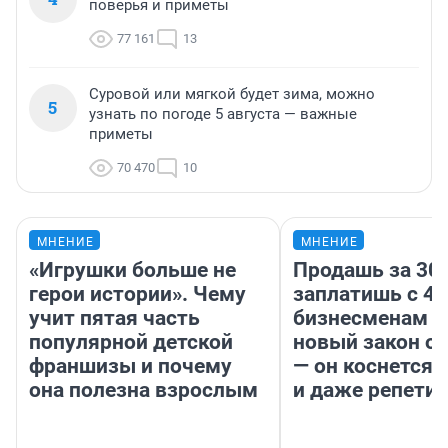
поверья и приметы
77 161
13
Суровой или мягкой будет зима, можно
5
узнать по погоде 5 августа — важные
приметы
70 470
10
МНЕНИЕ
МНЕНИЕ
«Игрушки больше не
Продашь за 300
герои истории». Чему
заплатишь с 40
учит пятая часть
бизнесменам г
популярной детской
новый закон о 
франшизы и почему
— он коснется 
она полезна взрослым
и даже репети