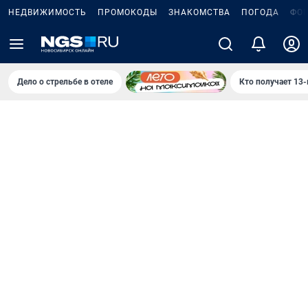
НЕДВИЖИМОСТЬ
ПРОМОКОДЫ
ЗНАКОМСТВА
ПОГОДА
ФО
Дело о стрельбе в отеле
Кто получает 13-