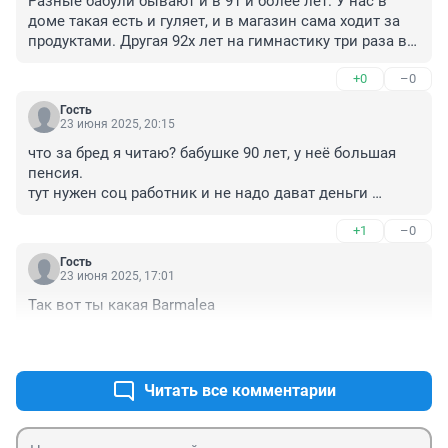
Разные бабули бывают и в 91 и более лет. У нас в 
доме такая есть и гуляет, и в магазин сама ходит за 
продуктами. Другая 92х лет на гимнастику три раза в 
неделю ходит.
+0
–0
Гость
23 июня 2025, 20:15
что за бред я читаю? бабушке 90 лет, у неё большая 
пенсия. 

тут нужен соц работник и не надо дават деньги 
бабушке в руки, А покапуть продукты, услуги и тд, а 
+1
–0
также оплачивать работу соц работника за уборку, 
стирку, готовку и тдт (это НЕ дорого).

Гость
странно как-то приходит мужик (племянник)и 
23 июня 2025, 17:01
забирает всё. вот с ним и надо разобраться.
Так вот ты какая Barmalea
+0
–1
Читать все комментарии