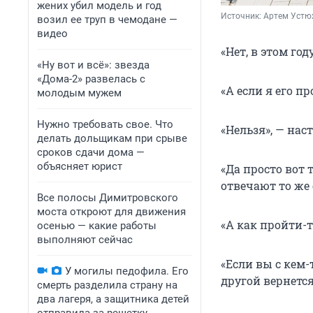
жених убил модель и год
Источник: 
Артем Устю
возил ее труп в чемодане —
видео
«Нет, в этом го
«Ну вот и всё»: звезда
«Дома-2» развелась с
«А если я его п
молодым мужем
Нужно требовать свое. Что
«Нельзя», — нас
делать дольщикам при срыве
сроков сдачи дома —
объясняет юрист
«Да просто вот 
отвечают то же 
Все полосы Димитровского
моста откроют для движения
«А как пройти-т
осенью — какие работы
выполняют сейчас
«Если вы с кем-
У могилы педофила. Его
другой вернется
смерть разделила страну на
два лагеря, а защитника детей