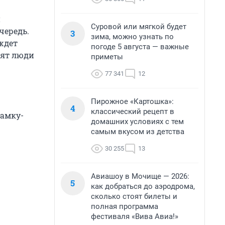
и
Суровой или мягкой будет
чередь.
3
зима, можно узнать по
ждет
погоде 5 августа — важные
рят люди
приметы
77 341
12
Пирожное «Картошка»:
4
классический рецепт в
рамку-
домашних условиях с тем
самым вкусом из детства
30 255
13
Авиашоу в Мочище — 2026:
5
как добраться до аэродрома,
сколько стоят билеты и
полная программа
фестиваля «Вива Авиа!»