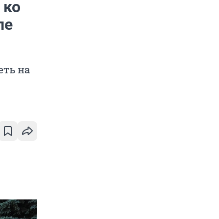
 ко
ле
еть на