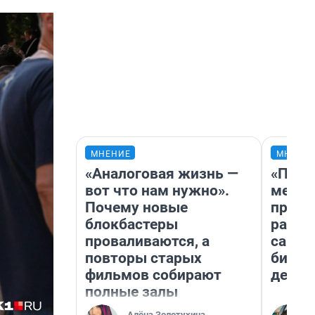
МНЕНИЕ
МНЕНИ
«Аналоговая жизнь —
«Поку
вот что нам нужно».
мешке
Почему новые
предп
блокбастеры
расска
проваливаются, а
самом
повторы старых
бизне
фильмов собирают
дешев
полные залы
Алёна Золотухина