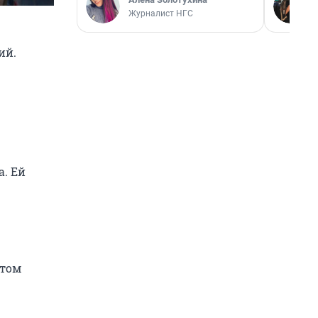
Журналист НГС
ий.
а. Ей
отом