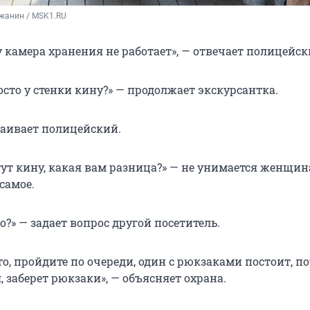
жанин / MSK1.RU
ду камера хранения не работает», — отвечает полицейск
росто у стенки кину?» — продолжает экскурсантка.
таивает полицейский.
тут кину, какая вам разница?» — не унимается женщин
самое.
о?» — задает вопрос другой посетитель.
то, пройдите по очереди, один с рюкзаками постоит, п
, заберет рюкзаки», — объясняет охрана.