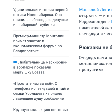
Мавзолей Лени
Удивительная история первой
оптики Новосибирска. Она
открыты — и вну
появилась благодаря девушке
Корреспондент
из сибирской глубинки
посетителей за
в очереди и чег
Премьер‑министр Монголии
примет участие в
экономическом форуме во
Рюкзаки не б
Владивостоке
Очередь начинае
Любительница маскировки:
металлоискател
в зоопарке показали
пропустим».
мартышку Бразза
«Простите нас за всё». С
телефона исчезнувшей в тайге
семьи Усольцевых пришло
леденящее душу сообщение
Крупную коллекцию почтовых