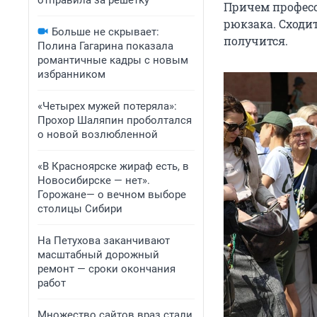
отправила за решетку
Причем професс
рюкзака. Сходит
Больше не скрывает:
получится.
Полина Гагарина показала
романтичные кадры с новым
избранником
«Четырех мужей потеряла»:
Прохор Шаляпин проболтался
о новой возлюбленной
«В Красноярске жираф есть, в
Новосибирске — нет».
Горожане— о вечном выборе
столицы Сибири
На Петухова заканчивают
масштабный дорожный
ремонт — сроки окончания
работ
Множество сайтов враз стали