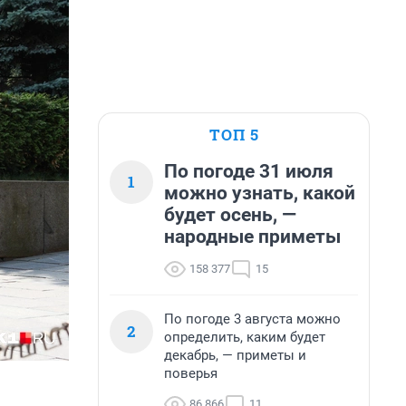
ТОП 5
По погоде 31 июля
1
можно узнать, какой
будет осень, —
народные приметы
158 377
15
По погоде 3 августа можно
2
определить, каким будет
декабрь, — приметы и
поверья
86 866
11