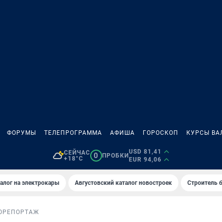
ФОРУМЫ
ТЕЛЕПРОГРАММА
АФИША
ГОРОСКОП
КУРСЫ ВА
USD 81,41
СЕЙЧАС
0
ПРОБКИ
+18°C
EUR 94,06
алог на электрокары
Августовский каталог новостроек
Строитель б
ОРЕПОРТАЖ