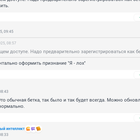
ить.
5, 09:45
25, 08:57
ентально оформить признание "Я - лох"
08:43
то обычная бетка, так было и так будет всегда. Можно обновля
нормально.
ный интеллект
08:33