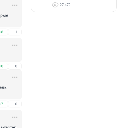
27 472
рые 
+8
–1
+0
–0
ль 
+7
–0
-тестер 