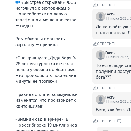
«Быстрее открывай»: ФСБ
ОТВЕТИТЬ
нагрянула к вахтовикам в
Новосибирске по делу о
Гость
11 июня 2025, 
телефонном мошенничестве
— видео
Да кончайте уж г
пользователя. Л
Вам обязаны повысить
ОТВЕТИТЬ
зарплату — причина
Гость
11 июня 2025, 
«Она крикнула: „Дядя Боря!“»
25-летняя туристка исчезла
То есть люди спе
ночью у океана во Вьетнаме.
получили доступ 
Что произошло в последние
бета???
минуты ее пропажи
ОТВЕТИТЬ
Правила оплаты коммуналки
Гость
изменятся: что произойдет с
11 июня 2025, 
квитанциями
Бета, как бета. 
«Зимний сад в эркере». В
ОТВЕТИТЬ
1
Новосибирске 19 миллионов