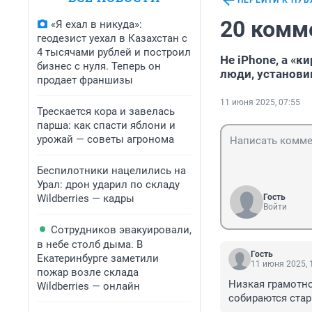
ПЕРЕЙТИ К ПУ
20 комм
«Я ехал в никуда»:
геодезист уехал в Казахстан с
4 тысячами рублей и построил
Не iPhone, а «
бизнес с нуля. Теперь он
люди, установи
продает франшизы
11 июня 2025, 07:55
Трескается кора и завелась
парша: как спасти яблони и
урожай — советы агронома
Беспилотники нацелились на
Урал: дрон ударил по складу
Wildberries — кадры
Гость
Войти
Сотрудников эвакуировали,
в небе столб дыма. В
Гость
Екатеринбурге заметили
11 июня 2025, 
пожар возле склада
Низкая грамотно
Wildberries — онлайн
собираются стар