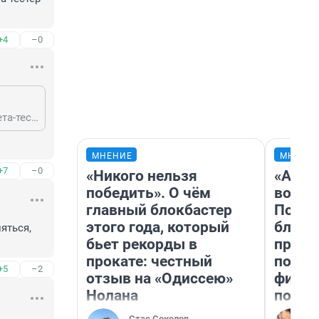
+4
–0
Ее и нет в общем доступе. Надо предварительно зарегистрироваться как бета-тестер чтобы установить.
МНЕНИЕ
МНЕНИ
+7
–0
«Никого нельзя
«Анал
победить». О чём
вот ч
главный блокбастер
Почем
этого года, который
блокб
ться, 
бьет рекорды в
прова
прокате: честный
повто
+5
–2
отзыв на «Одиссею»
фильм
Нолана
полны
Стас Соколов