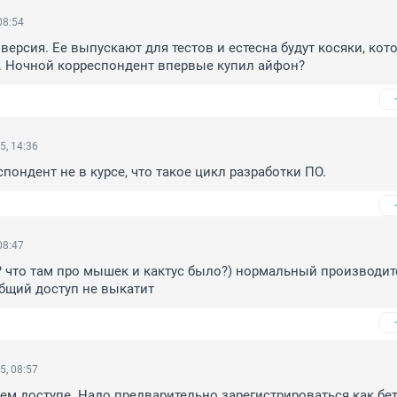
08:54
 версия. Ее выпускают для тестов и естесна будут косяки, кото
. Ночной корреспондент впервые купил айфон?
5, 14:36
пондент не в курсе, что такое цикл разработки ПО.
08:47
? что там про мышек и кактус было?) нормальный производите
общий доступ не выкатит
5, 08:57
щем доступе. Надо предварительно зарегистрироваться как бета