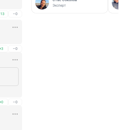
Эксперт
+13
–0
+3
–0
+0
–0