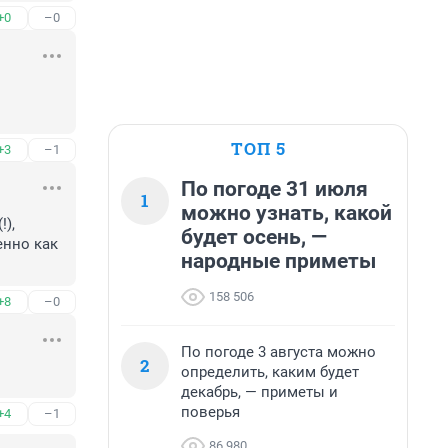
+0
–0
ТОП 5
+3
–1
По погоде 31 июля
1
можно узнать, какой
), 
будет осень, —
нно как 
народные приметы
158 506
+8
–0
По погоде 3 августа можно
2
определить, каким будет
декабрь, — приметы и
поверья
+4
–1
86 980