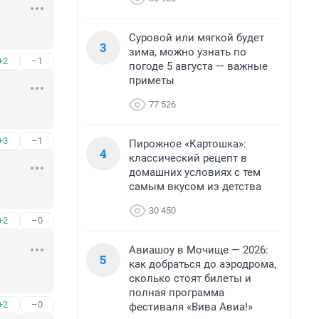
Суровой или мягкой будет
3
зима, можно узнать по
+2
–1
погоде 5 августа — важные
приметы
77 526
+3
–1
Пирожное «Картошка»:
4
классический рецепт в
домашних условиях с тем
самым вкусом из детства
30 450
+2
–0
Авиашоу в Мочище — 2026:
5
как добраться до аэродрома,
сколько стоят билеты и
полная программа
+2
–0
фестиваля «Вива Авиа!»