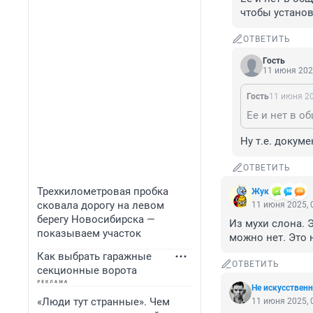
чтобы установ
ОТВЕТИТЬ
Гость
11 июня 202
Гость
11 июня 20
Ну т.е. докум
ОТВЕТИТЬ
Трехкилометровая пробка
Жук
сковала дорогу на левом
11 июня 2025, 
берегу Новосибирска —
Из мухи слона. Э
показываем участок
можно нет. Это 
Как выбрать гаражные
ОТВЕТИТЬ
секционные ворота
Не искусствен
«Люди тут странные». Чем
11 июня 2025, 