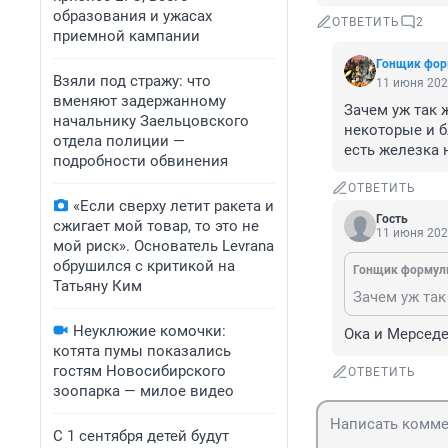
образования и ужасах
ОТВЕТИТЬ
2
приемной кампании
Гонщик фо
Взяли под стражу: что
11 июня 202
вменяют задержанному
Зачем уж так ж
начальнику Заельцовского
некоторые и б
отдела полиции —
есть железка 
подробности обвинения
ОТВЕТИТЬ
«Если сверху летит ракета и
Гость
сжигает мой товар, то это не
11 июня 202
мой риск». Основатель Levrana
обрушился с критикой на
Гонщик формул
Татьяну Ким
Неуклюжие комочки:
Ока и Мерседе
котята пумы показались
гостям Новосибирского
ОТВЕТИТЬ
зоопарка — милое видео
С 1 сентября детей будут