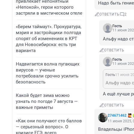
привлекает непонятный
Надо быть гение
«Непокой», герои которого
застряли в мистическом отеле
ОТВЕТИТЬ
2
«Берем таймаут». Прокуратура,
Гость
11 июня 202
мэрия и застройщики полгода
спорят об изменениях в КРТ
Альфу надо ст
для Новосибирска: есть три
варианта
ОТВЕТИТЬ
Гость
Надвигается волна пугающих
11 июня 202
вирусов — ученые
Гость
11 июня 20
потребовали срочно усилить
безопасность
Альфу надо с
А ещё лучше p
Какой будет зима можно
узнать по погоде 7 августа —
ОТВЕТИТЬ
важные приметы
274671462
«Как они получают сто баллов
11 июня 2025, 
— серьезный вопрос». О
Владельцы iPhon
кризисе ЕГЭ, всего