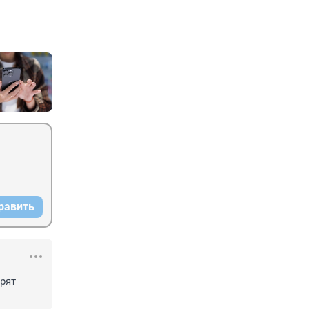
равить
ят 