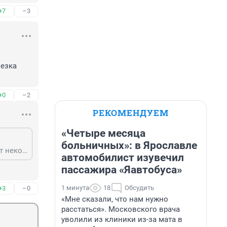
+7
–3
езка 
+0
–2
РЕКОМЕНДУЕМ
«Четыре месяца
больничных»: в Ярославле
Зачем уж так жестоко? Это же iPhone ! Ни чего ты не понимаешь, как скажут некоторые и блондинки и брюнетки. Прежде всего нужно понимать, что железка есть железка не зависимо от того насколько она технологичная.
автомобилист изувечил
пассажира «Яавтобуса»
1 минута
18
Обсудить
+3
–0
«Мне сказали, что нам нужно
расстаться». Московского врача
уволили из клиники из-за мата в