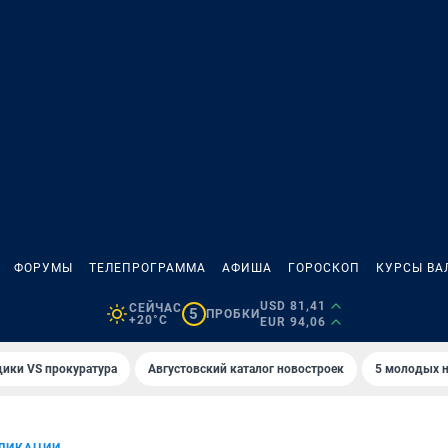
ФОРУМЫ
ТЕЛЕПРОГРАММА
АФИША
ГОРОСКОП
КУРСЫ ВА
USD 81,41
СЕЙЧАС
5
ПРОБКИ
+20°C
EUR 94,06
ики VS прокуратура
Августовский каталог новостроек
5 молодых н