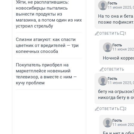
Уйти, не расплатившись:
Гость
новосибирцы пытались
11 июня 2025, 
вынести продукты из
На то она и бета
магазина, а потом один из них
позже пофиксят
устроил стрельбу
ОТВЕТИТЬ
1
Слизни атакуют: как спасти
цветник от вредителей — три
Гость
11 июня 202
копеечных способа
Ночной коррес
Покупатель приобрел на
ОТВЕТИТЬ
маркетплейсе новенький
телевизор, а вместе с ним —
Гость
кучу проблем
11 июня 2025, 
бету на огрызок
никогда бету в 
ОТВЕТИТЬ
2
Гость
11 июня 202
Ее и нет в об