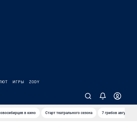
ЛЮТ
ИГРЫ
ZODY
овосибирцев в кино
Старт театрального сезона
7 грибов августа