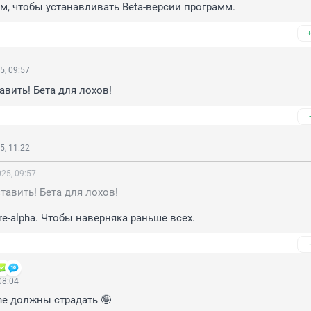
м, чтобы устанавливать Beta-версии программ.
5, 09:57
авить! Бета для лохов!
5, 11:22
25, 09:57
тавить! Бета для лохов!
re-alpha. Чтобы наверняка раньше всех.
08:04
e должны страдать 🤪