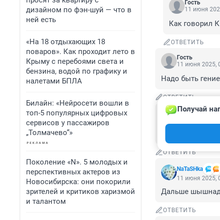
просят за квартиру с
Гость
дизайном по фэн-шуй — что в
11 июня 202
ней есть
Как говорил К
«На 18 отдыхающих 18
ОТВЕТИТЬ
поваров». Как проходит лето в
Гость
Крыму с перебоями света и
11 июня 2025, 
бензина, водой по графику и
Надо быть гение
налетами БПЛА
ОТВЕТИТЬ
Билайн: «Нейросети вошли в
Получай наг
топ-5 популярных цифровых
Гость
11 июня 2025, 
сервисов у пассажиров
„Толмачево“»
Вот так нужно р
ОТВЕТИТЬ
Поколение «N». 5 молодых и
NaTaSHka
перспективных актеров из
11 июня 2025, 
Новосибирска: они покорили
зрителей и критиков харизмой
Дальше шышнадц
и талантом
ОТВЕТИТЬ