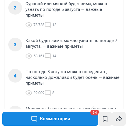
Суровой или мягкой будет зима, можно
2
узнать по погоде 5 августа — важные
приметы
78 728
12
Какой будет зима, можно узнать по погоде 7
3
августа, — важные приметы
58 161
14
По погоде 8 августа можно определить,
4
насколько дождливой будет осень — важные
приметы
29 009
8
Молодежь берет кредиты на учебу ради трех
5
64
профессий — какие специальности вошли в
Комментарии
список лидеров