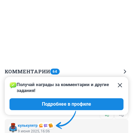
КОММЕНТАРИИ
64
Получай награды за комментарии и другие 
Гость
9 июня 2025, 22:01
задания!
конеечно) оружие должно быть дешёвым) иначе враг 
Подробнее в профиле
его купить не сможет
+0
–0
кулькулятр
9 июня 2025, 16:06