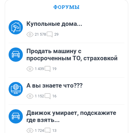
ФОРУМЫ
Купольные дома...
21 578
29
Продать машину с
просроченным ТО, страховкой
1 439
19
А вы знаете что???
1 152
16
Движок умирает, подскажите
где взять...
1 724
13