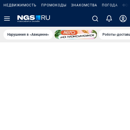
НЕДВИЖИМОСТЬ
ПРОМОКОДЫ
ЗНАКОМСТВА
ПОГОДА
ФО
Нарушения в «Авиценне»
Роботы-доставщ