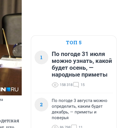
ТОП 5
По погоде 31 июля
1
можно узнать, какой
будет осень, —
народные приметы
158 318
15
ва
По погоде 3 августа можно
2
определить, каким будет
декабрь, — приметы и
поверья
«детская
т, что
86 798
11