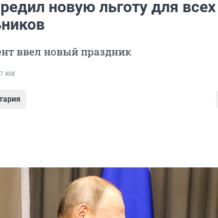
редил новую льготу для всех
ников
ент ввел новый праздник
7 408
тария