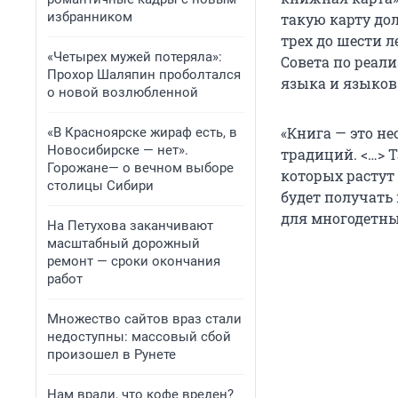
избранником
такую карту до
трех до шести 
«Четырех мужей потеряла»:
Совета по реал
Прохор Шаляпин проболтался
языка и языков
о новой возлюбленной
«Книга — это н
«В Красноярске жираф есть, в
Новосибирске — нет».
традиций. <…> 
Горожане— о вечном выборе
которых растут 
столицы Сибири
будет получать
для многодетны
На Петухова заканчивают
масштабный дорожный
ремонт — сроки окончания
работ
Множество сайтов враз стали
недоступны: массовый сбой
произошел в Рунете
Нам врали, что кофе вреден?