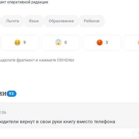
ент оперативной редакции
Льгота
Язык
Образование
Ребенок
9
0
3
ыделите фрагмент и нажмите Ctrl+Enter
ИИ
93
2:06
родители вернут в свои руки книгу вместо телефона