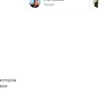
Эксперт
 котором
овую