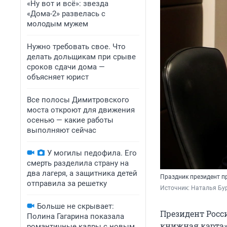
«Ну вот и всё»: звезда
«Дома-2» развелась с
молодым мужем
Нужно требовать свое. Что
делать дольщикам при срыве
сроков сдачи дома —
объясняет юрист
Все полосы Димитровского
моста откроют для движения
осенью — какие работы
выполняют сейчас
У могилы педофила. Его
смерть разделила страну на
два лагеря, а защитника детей
Праздник президент п
отправила за решетку
Источник: 
Наталья Бур
Больше не скрывает:
Президент Росс
Полина Гагарина показала
книжная карта»,
романтичные кадры с новым