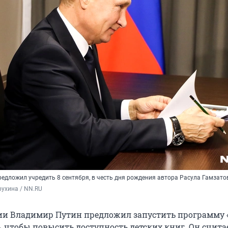
редложил учредить 8 сентября, в честь дня рождения автора Расула Гамзато
ухина / NN.RU
ии Владимир Путин предложил запустить программу 
 чтобы повысить доступность детских книг. Он считае