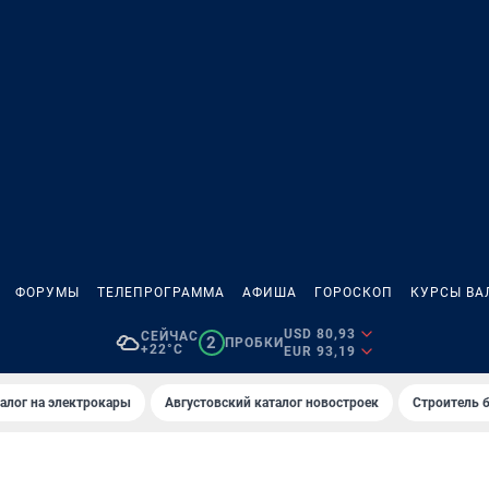
ФОРУМЫ
ТЕЛЕПРОГРАММА
АФИША
ГОРОСКОП
КУРСЫ ВА
USD 80,93
СЕЙЧАС
2
ПРОБКИ
+22°C
EUR 93,19
алог на электрокары
Августовский каталог новостроек
Строитель б