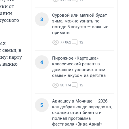
ики от
дании
Суровой или мягкой будет
3
русского
зима, можно узнать по
погоде 5 августа — важные
приметы
77 062
12
ных
 семьи, в
ну: карту
Пирожное «Картошка»:
4
ь важно
классический рецепт в
домашних условиях с тем
самым вкусом из детства
30 174
12
Авиашоу в Мочище — 2026:
5
как добраться до аэродрома,
сколько стоят билеты и
полная программа
фестиваля «Вива Авиа!»