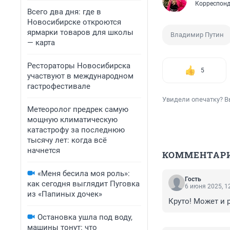
Корреспонд
Всего два дня: где в
Новосибирске откроются
ярмарки товаров для школы
Владимир Путин
— карта
Рестораторы Новосибирска
5
участвуют в международном
гастрофестивале
Увидели опечатку? В
Метеоролог предрек самую
мощную климатическую
катастрофу за последнюю
тысячу лет: когда всё
начнется
КОММЕНТАР
«Меня бесила моя роль»:
Гость
как сегодня выглядит Пуговка
6 июня 2025, 1
из «Папиных дочек»
Круто! Может и 
Остановка ушла под воду,
машины тонут: что