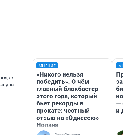
МНЕНИЕ
МНЕНИ
«Никого нельзя
Прода
родов
победить». О чём
запла
Расула
главный блокбастер
бизне
этого года, который
новый
бьет рекорды в
— он 
прокате: честный
и даж
отзыв на «Одиссею»
Нолана
Стас Соколов