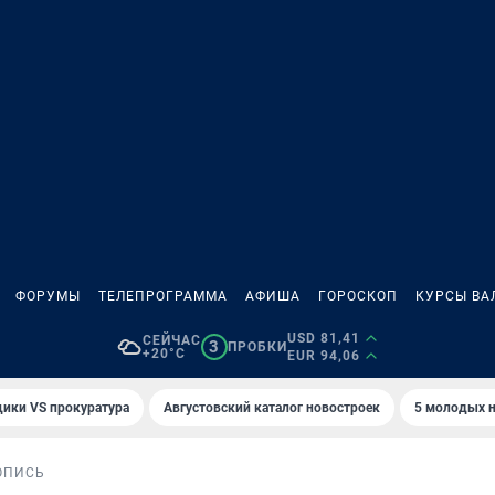
ФОРУМЫ
ТЕЛЕПРОГРАММА
АФИША
ГОРОСКОП
КУРСЫ ВА
USD 81,41
СЕЙЧАС
3
ПРОБКИ
+20°C
EUR 94,06
ики VS прокуратура
Августовский каталог новостроек
5 молодых н
ОПИСЬ