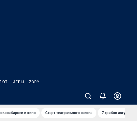
ЛЮТ
ИГРЫ
ZODY
овосибирцев в кино
Старт театрального сезона
7 грибов августа