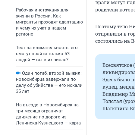
враги могут на
родители котор
Рабочая инструкция для
жизни в России. Как
мигранты проходят адаптацию
Поэтому тело Н
и чему их учат в нашем
отправили в го
регионе
состоялись на В
Тест на внимательность: его
смогут пройти только 5%
людей — вы в их числе?
Всесвятское 
ликвидирова
Один погиб, второй выжил:
Здесь было п
новосибирца задержали по
делу об убийстве — его искали
купец, меце
35 лет
Владимир Мя
Толстая (уро
На въезде в Новосибирск на
Шаляпина Ев
три месяца ограничат
движение по дороге из
Ленинска-Кузнецкого — карта