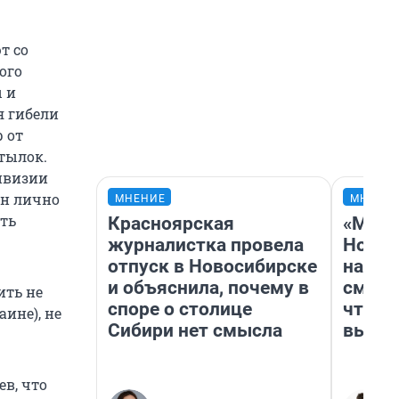
т со
ого
ы и
я гибели
р от
атылок.
ивизии
он лично
МНЕНИЕ
МНЕНИ
ить
Красноярская
«Мы в
журналистка провела
Нолан
отпуск в Новосибирске
настр
и объяснила, почему в
смотр
ить не
споре о столице
чтобы
аине), не
Сибири нет смысла
выгля
в, что