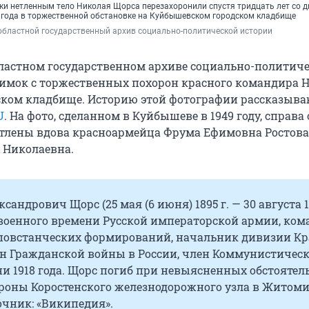
ки нетленным тело Николая Щорса перезахоронили спустя тридцать лет со д
 года в торжественной обстановке на Куйбышевском городском кладбище
областной государственный архив социально-политической истории
ластном государственном архиве социально-политич
нимок с торжественных похорон красного командира 
ском кладбище. Историю этой фотографии рассказыв
U
. На фото, сделанном в Куйбышеве в 1949 году, справа
атлены вдова красноармейца Фрума Ефимовна Ростова
 Николаевна.
сандрович Щорс (25 мая (6 июня) 1895 г. — 30 августа 1
 военного времени Русской императорской армии, ко
повстанческих формирований, начальник дивизии Кр
н Гражданской войны в России, член Коммунистичес
ни 1918 года. Щорс погиб при невыясненных обстоятел
ороны Коростенского железнодорожного узла в Житом
очник: «Википедия».