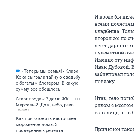
И вроде бы нич
всеми почестям
кладбища. Тольк
вторая же по сч
легендарного ко
пулеметной очер
Именно эту инф
Иван Дубовой. В
«Теперь мы семья!» Клава
забинтовал гол
Кока сыграла тайную свадьбу
повязку.
с богатым блогером. В какую
сумму всё обошлось
Итак, тело пог
Старт продаж 3 дома ЖК
рядом с местом 
Марсель-2. Дом, небо, река!
в столице, а… в 
Как приготовить настоящее
мороженое дома: 3
Причиной таког
проверенных рецепта