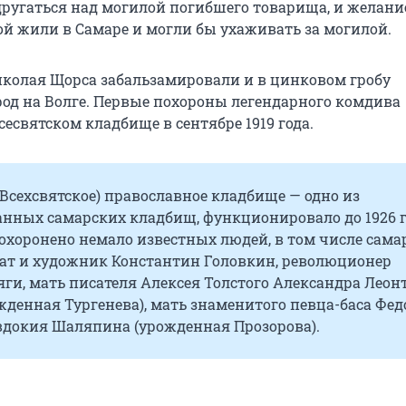
другаться над могилой погибшего товарища, и желани
ой жили в Самаре и могли бы ухаживать за могилой.
иколая Щорса забальзамировали и в цинковом гробу
род на Волге. Первые похороны легендарного комдива
сесвятском кладбище в сентябре 1919 года.
(Всехсвятское) православное кладбище — одно из
нных самарских кладбищ, функционировало до 1926 г
охоронено немало известных людей, в том числе сам
нат и художник Константин Головкин, революционер
ги, мать писателя Алексея Толстого Александра Леон
жденная Тургенева), мать знаменитого певца-баса Фед
докия Шаляпина (урожденная Прозорова).