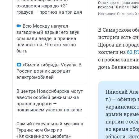
Оставшееся практичес
ожидается жара до +31
похорон 10 июля 1949
градуса — прогноз на три дня
Источник: 
Самарский 
Всю Москву напугал
В Самарском об
загадочный взрыв: его звук
истории есть с
слышали везде, а причина
Щорса на город
неизвестна. Что это могло
быть
коллеги из
63.R
с гробом запеч
«Смели гибриды Voyah». В
дочь Валентина
России возник дефицит
электромобилей
В центре Новосибирска могут
Николай Алек
ввести особый режим из-за
г.) — офицер
провала дороги —
украинских 
показываем участок на карте
армии време
партии с осе
Самый сексуальный мужчина
во время об
Турции: чем Омер из
области. Ист
«Клюквенного щербета»