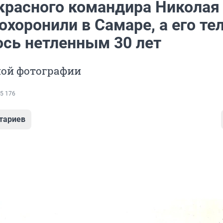
красного командира Николая
хоронили в Самаре, а его те
ось нетленным 30 лет
ной фотографии
5 176
тариев