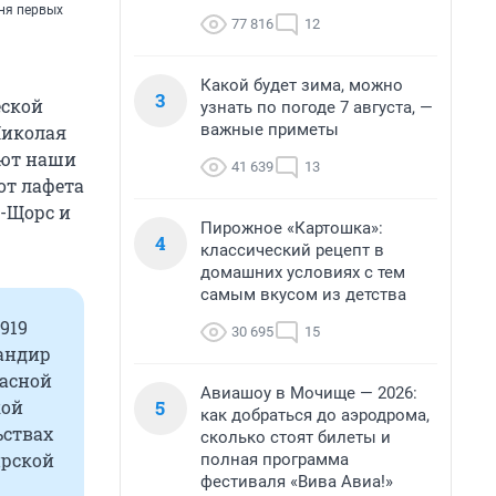
ня первых
77 816
12
Какой будет зима, можно
3
еской
узнать по погоде 7 августа, —
важные приметы
Николая
ают наши
41 639
13
 от лафета
-Щорс и
Пирожное «Картошка»:
4
классический рецепт в
домашних условиях с тем
самым вкусом из детства
919
30 695
15
мандир
асной
Авиашоу в Мочище — 2026:
5
кой
как добраться до аэродрома,
ьствах
сколько стоят билеты и
ирской
полная программа
фестиваля «Вива Авиа!»