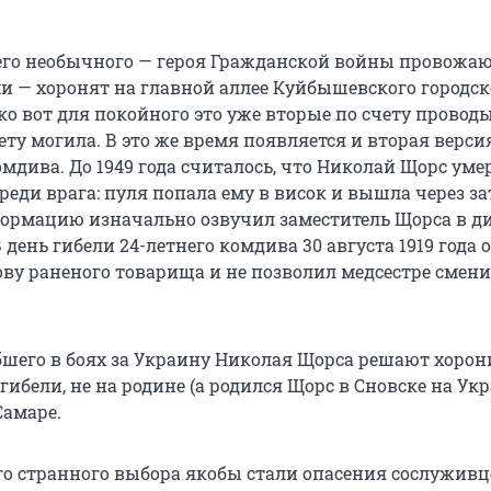
его необычного — героя Гражданской войны провожаю
и — хоронят на главной аллее Куйбышевского городск
о вот для покойного это уже вторые по счету провод
ету могила. В это же время появляется и вторая верси
мдива. До 1949 года считалось, что Николай Щорс уме
еди врага: пуля попала ему в висок и вышла через з
ормацию изначально озвучил заместитель Щорса в д
 день гибели 24-летнего комдива 30 августа 1919 года 
ову раненого товарища и не позволил медсестре смен
ибшего в боях за Украину Николая Щорса решают хорон
гибели, не на родине (а родился Щорс в Сновске на Укр
Самаре.
о странного выбора якобы стали опасения сослуживце