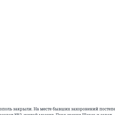
крополь закрыли. На месте бывших захоронений постеп
озавод № 2, жилой массив, Парк имени Щорса и завод