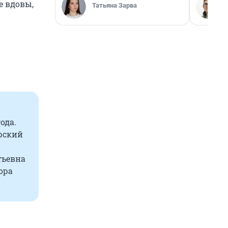
е вдовы,
Татьяна Зарва
ода.
арский
тьевна
ора