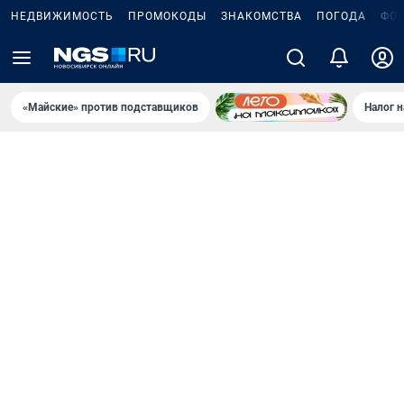
НЕДВИЖИМОСТЬ
ПРОМОКОДЫ
ЗНАКОМСТВА
ПОГОДА
ФО
«Майские» против подставщиков
Налог 