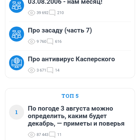
03.08.2006 - нам месяц!
39 692
210
Про засаду (часть 7)
9 760
616
Про антивирус Касперского
3 671
14
ТОП 5
По погоде 3 августа можно
1
определить, каким будет
декабрь, — приметы и поверья
87 443
11