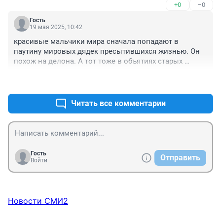
+0
–0
туманными , а печальными, точно не лучше)
Гость
19 мая 2025, 10:42
красивые мальчики мира сначала попадают в 
паутину мировых дядек пресытившихся жизнью. Он 
похож на делона. А тот тоже в объятиях старых 
кавалеров вынужден был побывать, чтобы пробиться
+1
–0
Читать все комментарии
Гость
Отправить
Войти
Новости СМИ2