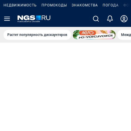
НЕДВИЖИМОСТЬ
ПРОМОКОДЫ
ЗНАКОМСТВА
ПОГОДА
ФО
Растет популярность дискаунтеров
Межд