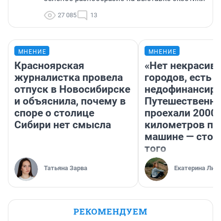
27 085
13
МНЕНИЕ
МНЕНИЕ
Красноярская
«Нет некрасив
журналистка провела
городов, есть
отпуск в Новосибирске
недофинансиро
и объяснила, почему в
Путешественн
споре о столице
проехали 2000
Сибири нет смысла
километров по 
машине — стои
того
Татьяна Зарва
Екатерина Лит
РЕКОМЕНДУЕМ