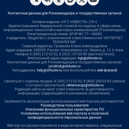
Контактные данные для Роскомнадзора и государственных органов
Сетевое издание «НГС.НОВОСТИ» (18+)
Зарегистрировано Федеральной службой по надзору в сфере связи,
информационных технологий и массовых коммуникаций (Роскомнадзор)
Регистрационный номер ЭЛ № ФС 77— 84683
Учредитель: Общество с ограниченной ответственностью "ИНТЕРНЕТ
ТЕХНОЛОГИИ"
Главный редактор: Громкова Елена Александровна
Адрес редакции: 630099, Россия, Новосибирск, ул. Ленина, д. 12, 6 этаж,
телефон 8 (383) 212-52-52, 8 (923) 157-00-00 (круглосуточно)
Электронный адрес редакции:
ngs@shkulev.ru
Контактные данные для Роскомнадзора и государственных органов:
juristnsk@shkulev.ru
Техподдержка:
help@shkulev.ru
или воспользуйтесь
веб-формой
Связаться с отделом продаж: 8 (383) 212-52-52, 8 (800) 200-03-83 (звонок
с сотового бесплатный),
reklamangs@shkulev.ru
Редакция сайта не несет ответственности за достоверность
информации, содержащейся в рекламных объявлениях.
Особенности эксплуатации (использования) веб-портала регулируются:
Руководством пользователя
Описанием функциональных характеристик ПО
Условиями использования веб-портала и политикой
конфиденциальности персональных данных
Веб-портал распространяется в виде интернет-сервиса, специальные