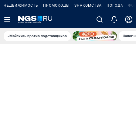
НЕДВИЖИМОСТЬ
ПРОМОКОДЫ
ЗНАКОМСТВА
ПОГОДА
ФО
«Майские» против подставщиков
Налог 