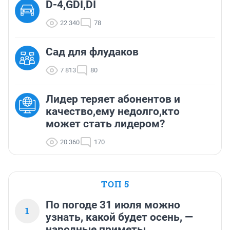
D-4,GDI,DI
22 340
78
Сад для флудаков
7 813
80
Лидер теряет абонентов и
качество,ему недолго,кто
может стать лидером?
20 360
170
ТОП 5
По погоде 31 июля можно
1
узнать, какой будет осень, —
народные приметы