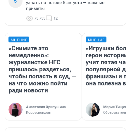
5
узнать по погоде 5 августа — важные
приметы
75 755
12
МНЕНИЕ
МНЕНИЕ
«Снимите это
«Игрушки боль
немедленно»:
герои истории»
журналистке НГС
учит пятая час
пришлось раздеться,
популярной де
чтобы попасть в суд, —
франшизы и п
на что можно пойти
она полезна в
ради новости
Анастасия Хрипушина
Мария Тищенк
Корреспондент
Обозреватель