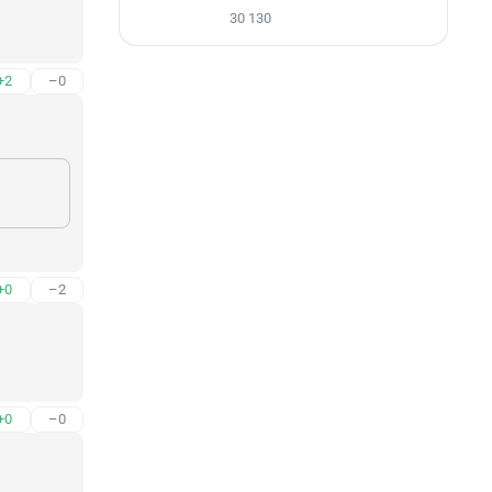
30 130
+2
–0
+0
–2
+0
–0