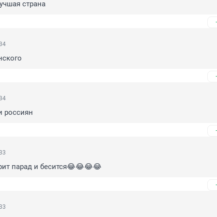
лучшая страна
:34
нского
:34
и россиян
:33
рит парад и бесится😂😂😂😂
:33