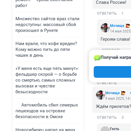
Слава России!
работ
ОТВЕТИТЬ
1
Множество сайтов враз стали
недоступны: массовый сбой
Мочище
произошел в Рунете
14 мая 2025,
Героям слава!
Нам врали, что кофе вреден?
Кому можно пить до пяти
ОТВЕТИТЬ
чашек в день
Получай награ
Гость
9 мая 2025, 14
«У меня есть еще пять минут»:
Путин Президент
фельдшер скорой — о борьбе
со смертью, самых сложных
ОТВЕТИТЬ
вызовах и чувстве
безысходности
Мочище
9 мая 2025, 14
Автомобиль сбил семерых
Ждём прилетов
пешеходов на островке
безопасности в Омске
ОТВЕТИТЬ
3
Гость
Новосибирец напал на жену