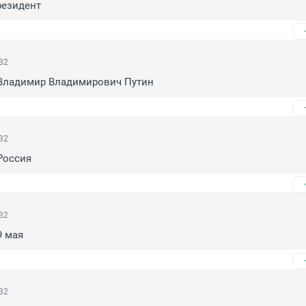
резидент
:32
 Владимир Владимирович Путин
:32
Россия
:32
9 мая
:32