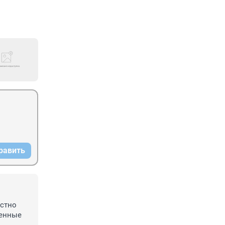
равить
стно 
енные 