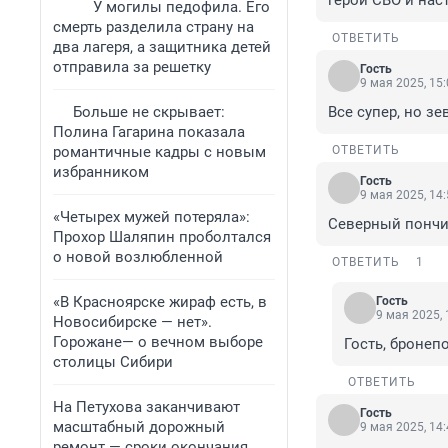
герои СВО и нас
У могилы педофила. Его
смерть разделила страну на
ОТВЕТИТЬ
два лагеря, а защитника детей
отправила за решетку
Гость
9 мая 2025, 15
Больше не скрывает:
Все супер, но з
Полина Гагарина показала
романтичные кадры с новым
ОТВЕТИТЬ
избранником
Гость
9 мая 2025, 14
«Четырех мужей потеряла»:
Северный пончи
Прохор Шаляпин проболтался
о новой возлюбленной
ОТВЕТИТЬ
1
«В Красноярске жираф есть, в
Гость
9 мая 2025, 
Новосибирске — нет».
Горожане— о вечном выборе
Гость, бронеп
столицы Сибири
ОТВЕТИТЬ
На Петухова заканчивают
Гость
масштабный дорожный
9 мая 2025, 14
ремонт — сроки окончания