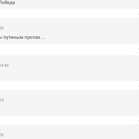
Победа
:20
ы путиным пропах ...
14:43
:10
:06