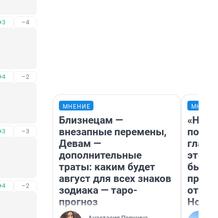
+3
–4
+4
–2
МНЕНИЕ
МНЕНИ
Близнецам —
«Нико
внезапные перемены,
побед
+3
–3
Девам —
главн
дополнительные
этого
траты: каким будет
бьет 
август для всех знаков
прока
+4
–2
зодиака — таро-
отзыв
прогноз
Нолан
Анастасия Першина