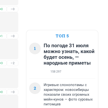
+0
–0
ТОП 5
+1
–0
По погоде 31 июля
1
можно узнать, какой
будет осень, —
народные приметы
+3
–2
158 297
Игривые слонопотамы с
2
характером: новосибирцы
+0
–0
показали своих огромных
мейн-кунов — фото суровых
питомцев