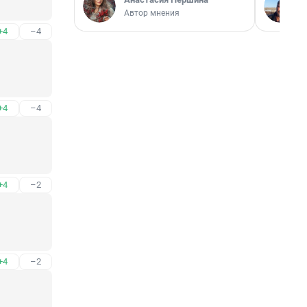
Автор мнения
+4
–4
+4
–4
+4
–2
+4
–2