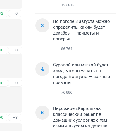
137 818
+2
–0
По погоде 3 августа можно
3
определить, каким будет
декабрь, — приметы и
поверья
86 764
+0
–0
Суровой или мягкой будет
4
зима, можно узнать по
погоде 5 августа — важные
приметы
+0
–0
76 886
Пирожное «Картошка»:
5
классический рецепт в
+0
–3
домашних условиях с тем
самым вкусом из детства