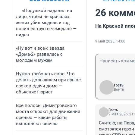
ПЕРЕЙТИ К ПУ
26 комм
«Подушкой надавил на
лицо, чтобы не кричала»:
жених убил модель и год
На Красной пло
возил ее труп в чемодане —
видео
9 мая 2025, 14:00
«Ну вот и всё»: звезда
«Дома-2» развелась с
молодым мужем
Нужно требовать свое. Что
делать дольщикам при срыве
сроков сдачи дома —
Гость
Войти
объясняет юрист
Все полосы Димитровского
Гость
моста откроют для движения
9 мая 2025, 21
осенью — какие работы
Считаю, на Пара
выполняют сейчас
смотрятся герои