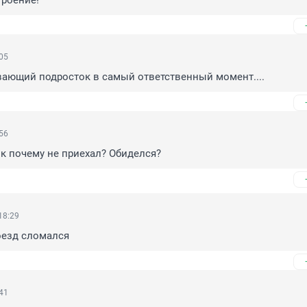
троение!
:05
евающий подросток в самый ответственный момент....
:56
к почему не приехал? Обиделся?
18:29
оезд сломался
:41