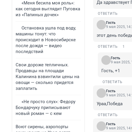
Да здравствует 
«Меня бесила моя роль»:
как сегодня выглядит Пуговка
ОТВЕТИТЬ
из «Папиных дочек»
Гость
9 мая 2025, 14
Остановка ушла под воду,
машины тонут: что
этот день побед
происходит в Новосибирске
после дождя — видео
ОТВЕТИТЬ
1
последствий
Гость
9 мая 2025, 
Свои дороже тепличных.
Продавцы на площади
Гость, +1
Калинина взвинтили цены на
овощи — сколько придется
ОТВЕТИТЬ
заплатить
Гость
9 мая 2025, 14
«Не просто слух»: Федору
Ураа,Победа
Бондарчуку приписывают
новый роман — с кем
ОТВЕТИТЬ
Гость
Воют сирены, аэропорты
9 мая 2025, 14