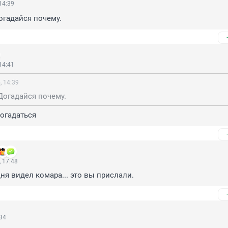
14:39
Догадайся почему.
14:41
, 14:39
 Догадайся почему.
огадаться
 17:48
ня видел комара... это вы прислали.
:34