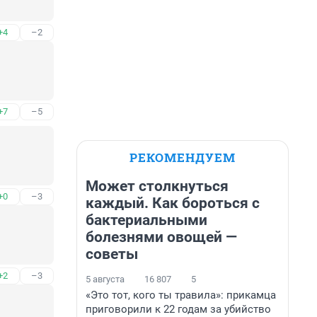
+4
–2
+7
–5
РЕКОМЕНДУЕМ
Может столкнуться
+0
–3
каждый. Как бороться с
бактериальными
болезнями овощей —
советы
+2
–3
5 августа
16 807
5
«Это тот, кого ты травила»: прикамца
приговорили к 22 годам за убийство