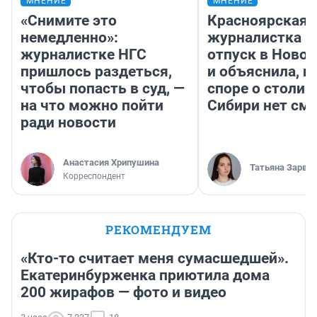
МНЕНИЕ
МНЕНИЕ
«Снимите это
Красноярская
немедленно»:
журналистка п
журналистке НГС
отпуск в Ново
пришлось раздеться,
и объяснила, п
чтобы попасть в суд, —
споре о столиц
на что можно пойти
Сибири нет см
ради новости
Анастасия Хрипушина
Татьяна Зарва
Корреспондент
РЕКОМЕНДУЕМ
«Кто-то считает меня сумасшедшей».
Екатеринбурженка приютила дома
200 жирафов — фото и видео