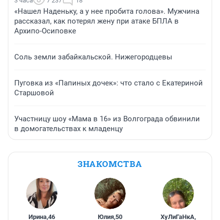
3 часа
7 237
18
«Нашел Наденьку, а у нее пробита голова». Мужчина
рассказал, как потерял жену при атаке БПЛА в
Архипо-Осиповке
Соль земли забайкальской. Нижегородцевы
Пуговка из «Папиных дочек»: что стало с Екатериной
Старшовой
Участницу шоу «Мама в 16» из Волгограда обвинили
в домогательствах к младенцу
ЗНАКОМСТВА
Ирина
,
46
Юлия
,
50
ХуЛиГаНкА
,