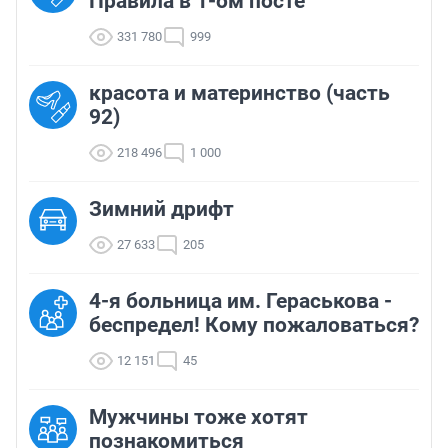
Правила в 1-ом посте
331 780
999
красота и материнство (часть
92)
218 496
1 000
Зимний дрифт
27 633
205
4-я больница им. Гераськова -
беспредел! Кому пожаловаться?
12 151
45
Мужчины тоже хотят
познакомиться