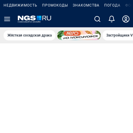
НЕДВИЖИМОСТЬ
ПРОМОКОДЫ
ЗНАКОМСТВА
ПОГОДА
ФО
Жёсткая соседская драка
Застройщики V