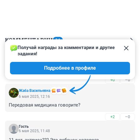
КОММЕНТАРИИ
34
Получай награды за комментарии и другие 
задания!
Гость
8 мая 2025, 23:19
Подробнее в профиле
Во всем виноваты транспереходы
+0
–0
Жаба Васильевна
6 мая 2025, 12:16
Передовая медицина говорите?
+2
–0
Гость
6 мая 2025, 11:48
11 лет, актриса??? Это ребенок которого 