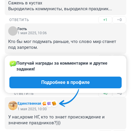
Сажень в кустах

Выродились коммунисты, выродился праздник...
+1
–0
ОТВЕТИТЬ
Гость
1 мая 2025, 10:06
Кто бы мог подумать раньше, что слово мир станет 
под запретом.
+11
–0
ОТВЕТИТЬ
1
Получай награды за комментарии и другие 
задания!
Гость
2 мая 2025, 07:07
Подробнее в профиле
И хороводы возле оперного тоже.
+0
–0
ОТВЕТИТЬ
Единственная
1 мая 2025, 10:00
У нас,кроме НГ, кто то знает происхождение и 
значение праздников?)))