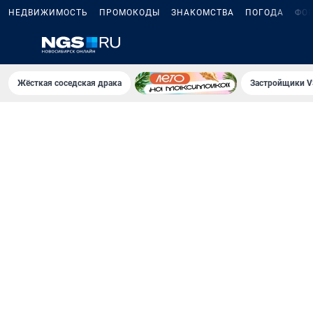
НЕДВИЖИМОСТЬ
ПРОМОКОДЫ
ЗНАКОМСТВА
ПОГОДА
ФО
Жёсткая соседская драка
Застройщики V