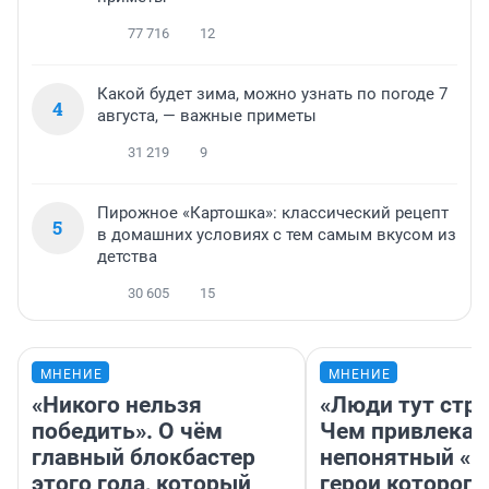
77 716
12
Какой будет зима, можно узнать по погоде 7
4
августа, — важные приметы
31 219
9
Пирожное «Картошка»: классический рецепт
5
в домашних условиях с тем самым вкусом из
детства
30 605
15
МНЕНИЕ
МНЕНИЕ
«Никого нельзя
«Люди тут стр
победить». О чём
Чем привлекае
главный блокбастер
непонятный «Н
этого года, который
герои которого