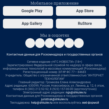
Мобильное приложение
Google Play
App Store
App Gallery
RuStore
Мы в соцсетях
Контактные данные для Роскомнадзора и государственных органов
Сетевое издание «НГС.НОВОСТИ» (18+)
Зарегистрировано Федеральной службой по надзору в сфере связи,
информационных технологий и массовых коммуникаций (Роскомнадзор)
Регистрационный номер ЭЛ № ФС 77— 84683
Учредитель: Общество с ограниченной ответственностью "ИНТЕРНЕТ
ТЕХНОЛОГИИ"
Главный редактор: Громкова Елена Александровна
Адрес редакции: 630099, Россия, Новосибирск, ул. Ленина, д. 12, 6 этаж,
телефон 8 (383) 212-52-52, 8 (923) 157-00-00 (круглосуточно)
Электронный адрес редакции:
ngs@shkulev.ru
Контактные данные для Роскомнадзора и государственных органов:
juristnsk@shkulev.ru
Техподдержка:
help@shkulev.ru
или воспользуйтесь
веб-формой