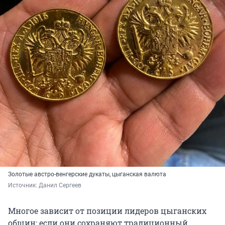
Золотые австро-венгерские дукаты, цыганская валюта
Источник: 
Данил Сергеев
Многое зависит от позиции лидеров цыганских
общин: если они сохраняют традиционный