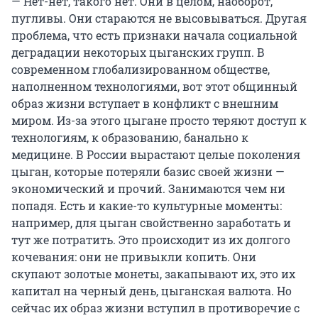
— Нет-нет, такого нет. Они в целом, наоборот,
пугливы. Они стараются не высовываться. Другая
проблема, что есть признаки начала социальной
деградации некоторых цыганских групп. В
современном глобализированном обществе,
наполненном технологиями, вот этот общинный
образ жизни вступает в конфликт с внешним
миром. Из-за этого цыгане просто теряют доступ к
технологиям, к образованию, банально к
медицине. В России вырастают целые поколения
цыган, которые потеряли базис своей жизни —
экономический и прочий. Занимаются чем ни
попадя. Есть и какие-то культурные моменты:
например, для цыган свойственно заработать и
тут же потратить. Это происходит из их долгого
кочевания: они не привыкли копить. Они
скупают золотые монеты, закапывают их, это их
капитал на черный день, цыганская валюта. Но
сейчас их образ жизни вступил в противоречие с