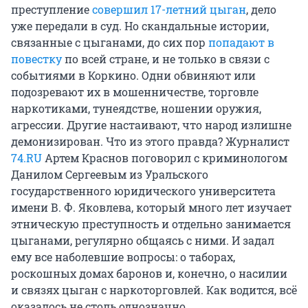
преступление
совершил 17-летний цыган
, дело
уже передали в суд. Но скандальные истории,
связанные с цыганами, до сих пор
попадают в
повестку
по всей стране, и не только в связи с
событиями в Коркино. Одни обвиняют или
подозревают их в мошенничестве, торговле
наркотиками, тунеядстве, ношении оружия,
агрессии. Другие настаивают, что народ излишне
демонизирован. Что из этого правда? Журналист
74.RU
Артем Краснов поговорил с криминологом
Данилом Сергеевым из Уральского
государственного юридического университета
имени В. Ф. Яковлева, который много лет изучает
этническую преступность и отдельно занимается
цыганами, регулярно общаясь с ними. И задал
ему все наболевшие вопросы: о таборах,
роскошных домах баронов и, конечно, о насилии
и связях цыган с наркоторговлей. Как водится, всё
оказалось не столь однозначно.