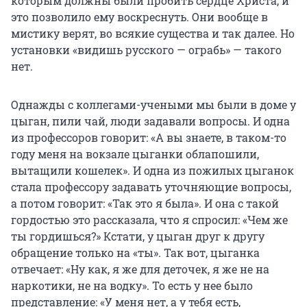
которым должны были пробить сердце Христа, и
это позволило ему воскреснуть. Они вообще в
мистику верят, во всякие существа и так далее. Но
установки «видишь русского — ограбь» — такого
нет.
Однажды с коллегами-учеными мы были в доме у
цыган, пили чай, люди задавали вопросы. И одна
из профессоров говорит: «А вы знаете, в таком-то
году меня на вокзале цыганки облапошили,
вытащили кошелек». И одна из пожилых цыганок
стала профессору задавать уточняющие вопросы,
а потом говорит: «Так это я была». И она с такой
гордостью это рассказала, что я спросил: «Чем же
ты гордишься?» Кстати, у цыган друг к другу
обращение только на «ты». Так вот, цыганка
отвечает: «Ну как, я же для деточек, я же не на
наркотики, не на водку». То есть у нее было
представление: «У меня нет, а у тебя есть,