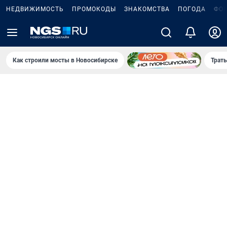
НЕДВИЖИМОСТЬ
ПРОМОКОДЫ
ЗНАКОМСТВА
ПОГОДА
ФО
Как строили мосты в Новосибирске
Траты