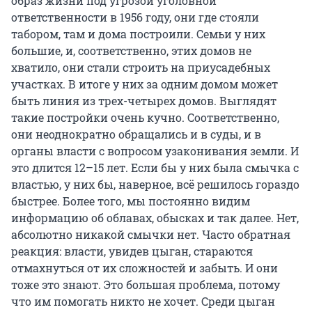
образ жизни под угрозой уголовной
ответственности в 1956 году, они где стояли
табором, там и дома построили. Семьи у них
большие, и, соответственно, этих домов не
хватило, они стали строить на приусадебных
участках. В итоге у них за одним домом может
быть линия из трех-четырех домов. Выглядят
такие постройки очень кучно. Соответственно,
они неоднократно обращались и в суды, и в
органы власти с вопросом узаконивания земли. И
это длится 12–15 лет. Если бы у них была смычка с
властью, у них бы, наверное, всё решилось гораздо
быстрее. Более того, мы постоянно видим
информацию об облавах, обысках и так далее. Нет,
абсолютно никакой смычки нет. Часто обратная
реакция: власти, увидев цыган, стараются
отмахнуться от их сложностей и забыть. И они
тоже это знают. Это большая проблема, потому
что им помогать никто не хочет. Среди цыган