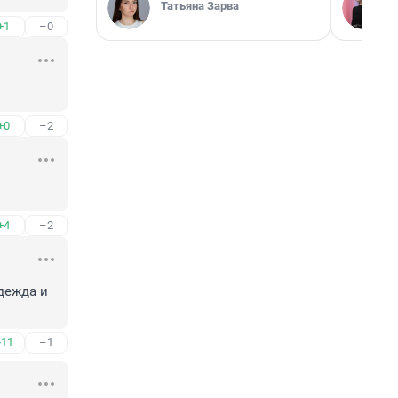
Татьяна Зарва
+1
–0
+0
–2
+4
–2
дежда и 
+11
–1