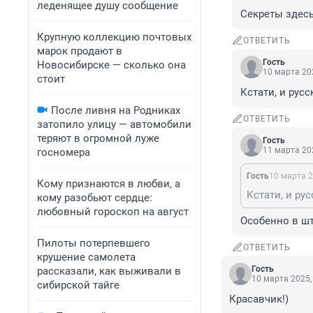
леденящее душу сообщение
Секреты здесь 
Крупную коллекцию почтовых
ОТВЕТИТЬ
марок продают в
Гость
Новосибирске — сколько она
10 марта 202
стоит
Кстати, и рус
После ливня на Родниках
ОТВЕТИТЬ
затопило улицу — автомобили
теряют в огромной луже
Гость
11 марта 202
госномера
Гость
10 марта 2
Кому признаются в любви, а
Кстати, и ру
кому разобьют сердце:
любовный гороскоп на август
Особенно в шт
Пилоты потерпевшего
ОТВЕТИТЬ
крушение самолета
Гость
рассказали, как выживали в
10 марта 2025,
сибирской тайге
Красавчик!)