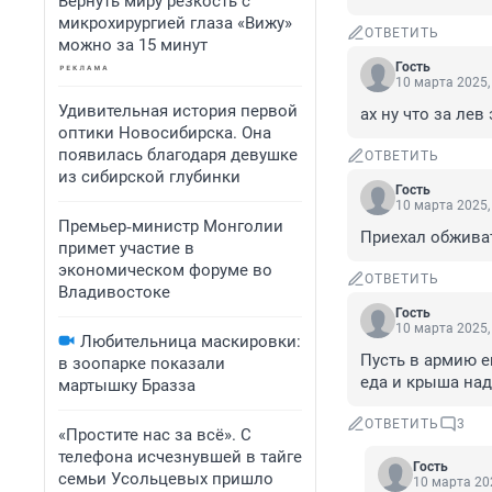
Вернуть миру резкость с
микрохирургией глаза «Вижу»
ОТВЕТИТЬ
можно за 15 минут
Гость
10 марта 2025,
Удивительная история первой
ах ну что за лев
оптики Новосибирска. Она
появилась благодаря девушке
ОТВЕТИТЬ
из сибирской глубинки
Гость
10 марта 2025,
Премьер‑министр Монголии
Приехал обжива
примет участие в
экономическом форуме во
ОТВЕТИТЬ
Владивостоке
Гость
10 марта 2025,
Любительница маскировки:
Пусть в армию е
в зоопарке показали
еда и крыша над
мартышку Бразза
ОТВЕТИТЬ
3
«Простите нас за всё». С
телефона исчезнувшей в тайге
Гость
семьи Усольцевых пришло
10 марта 202