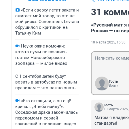
ПЕРЕЙТИ К ПУ
31 комм
«Если сверху летит ракета и
сжигает мой товар, то это не
мой риск». Основатель Levrana
«Русский мат я
обрушился с критикой на
России — по вер
Татьяну Ким
10 марта 2025, 15:30
Неуклюжие комочки:
котята пумы показались
гостям Новосибирского
зоопарка — милое видео
С 1 сентября детей будут
возить в автобусах по новым
Гость
Войти
правилам — что важно знать
«Его оттащили, а он ещё
Гость
кричал: „Я тебя найду“».
10 марта 2025,
Соседская драка закончилась
Матом я владею 
переломом и серией
стандарты!
заявлений в полицию: видео